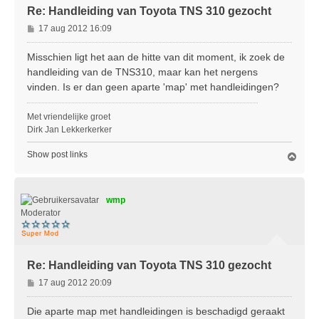
Re: Handleiding van Toyota TNS 310 gezocht
B
17 aug 2012 16:09
e
r
Misschien ligt het aan de hitte van dit moment, ik zoek de
i
handleiding van de TNS310, maar kan het nergens
c
vinden. Is er dan geen aparte 'map' met handleidingen?
h
t
Met vriendelijke groet
Dirk Jan Lekkerkerker
Show post links
O
m
h
o
wmp
o
g
Moderator
Re: Handleiding van Toyota TNS 310 gezocht
B
17 aug 2012 20:09
e
r
Die aparte map met handleidingen is beschadigd geraakt