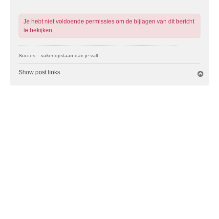
h
t
Je hebt niet voldoende permissies om de bijlagen van dit bericht
te bekijken.
Succes = vaker opstaan dan je valt
Show post links
O
m
h
o
o
g