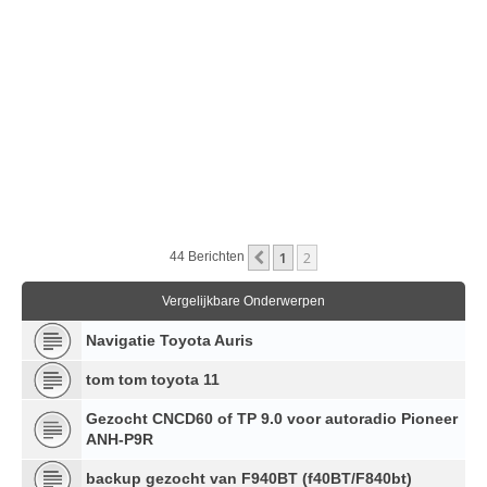
1
2
Vorige
44 Berichten
Vergelijkbare Onderwerpen
Navigatie Toyota Auris
tom tom toyota 11
Gezocht CNCD60 of TP 9.0 voor autoradio Pioneer
ANH-P9R
backup gezocht van F940BT (f40BT/F840bt)