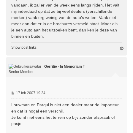
i
vandaan, ik zal er van de week eens langs rijden. Het valt
c
mij inderdaad op dat ze bij veel dealers (verschillende
h
merken) vaak erg weinig van de auto's weten. Vaak niet
t
meer dan dat er in de brochures vermeld staat. Maar als
je een auto aan het uitzoeken bent, dan ken je deze van
binnen en buiten.
Show post links
O
m
h
o
Gerritje - In Memoriam †
o
g
Senior Member
B
17 feb 2007 19:24
e
r
Louwman en Parqui is niet een dealer maar de importeur,
i
en dat is nogal een verschil.
c
Je komt niet eens het terrein op bijv zonder afspraak of
h
pasje.
t