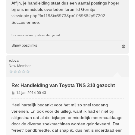
Affijn, je handleiding staat dus een aantal postings hoger
bij ons inmiddels overleden forumlid Gerritje :
viewtopic.php?f=119&t=5973&p=105968#p97202
Succes ermee.
Succes = vaker opstaan dan je valt
Show post links
O
m
h
o
robva
o
New Member
g
Re: Handleiding van Toyota TNS 310 gezocht
B
14 jan 2014 00:43
e
r
Heel hartelijk bedankt voor het mij zo snel toegang
i
verlenen. En ook voor de uitleg, want ik had er niet bij
c
stilgestaan dat al die bijlagen onmiddellijk meermaaldaags
h
door de diverse zoekmachines worden geindexeerd. Dat
t
"vreet" bandbreedte, dat snap ik, dus het is inderdaad een