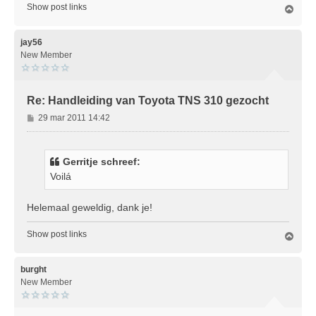
Show post links
O
m
h
o
jay56
o
New Member
g
Re: Handleiding van Toyota TNS 310 gezocht
B
29 mar 2011 14:42
e
r
i
Gerritje schreef:
c
Voilá
h
t
Helemaal geweldig, dank je!
Show post links
O
m
h
o
burght
o
New Member
g