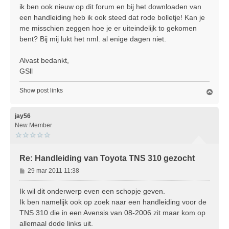
c
ik ben ook nieuw op dit forum en bij het downloaden van
h
een handleiding heb ik ook steed dat rode bolletje! Kan je
t
me misschien zeggen hoe je er uiteindelijk to gekomen
bent? Bij mij lukt het nml. al enige dagen niet.
Alvast bedankt,
GSll
Show post links
O
m
h
o
jay56
o
New Member
g
Re: Handleiding van Toyota TNS 310 gezocht
B
29 mar 2011 11:38
e
r
Ik wil dit onderwerp even een schopje geven.
i
Ik ben namelijk ook op zoek naar een handleiding voor de
c
TNS 310 die in een Avensis van 08-2006 zit maar kom op
h
allemaal dode links uit.
t