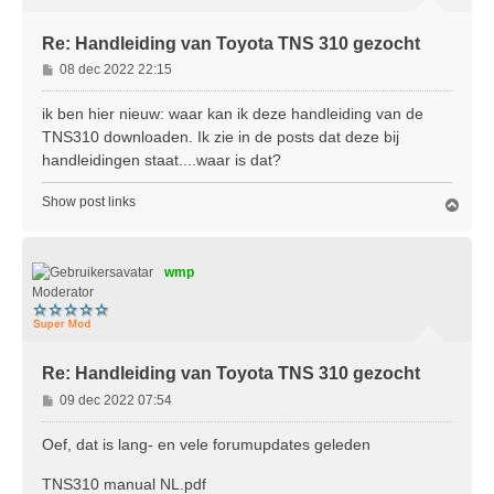
Re: Handleiding van Toyota TNS 310 gezocht
B
08 dec 2022 22:15
e
r
ik ben hier nieuw: waar kan ik deze handleiding van de
i
TNS310 downloaden. Ik zie in de posts dat deze bij
c
handleidingen staat....waar is dat?
h
t
Show post links
O
m
h
o
wmp
o
g
Moderator
Re: Handleiding van Toyota TNS 310 gezocht
B
09 dec 2022 07:54
e
r
Oef, dat is lang- en vele forumupdates geleden
i
c
TNS310 manual NL.pdf