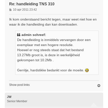
Re: handleiding TNS 310
B
10 apr 2011 23:42
e
r
Ik kom onderstaand bericht tegen, maar weet niet hoe en
i
waar ik die handleiding dan kan downloaden.
c
h
admin schreef:
t
De handleiding is inmiddels vervangen door een
exemplaar met een hogere resolutie.
Hoewel er nog steeds staat dat het bestand
13.27Mb groot is, is deze in werkelijkheid
gekrompen tot 10.2Mb .
Gerritje, hardstikke bedankt voor de moeite.
Show post links
O
m
h
o
JW
o
Senior Member
g