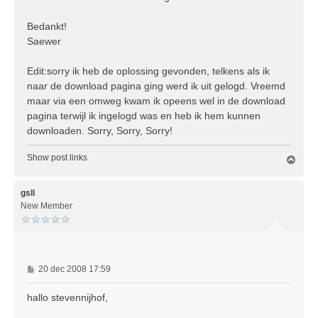
Bedankt!
Saewer
Edit:sorry ik heb de oplossing gevonden, telkens als ik
naar de download pagina ging werd ik uit gelogd. Vreemd
maar via een omweg kwam ik opeens wel in de download
pagina terwijl ik ingelogd was en heb ik hem kunnen
downloaden. Sorry, Sorry, Sorry!
Show post links
O
m
h
o
gsll
o
New Member
g
B
20 dec 2008 17:59
e
r
hallo stevennijhof,
i