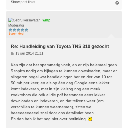
Show post links
O
m
h
o
wmp
o
g
Moderator
Re: Handleiding van Toyota TNS 310 gezocht
B
13 jan 2014 21:11
e
r
Kan zijn dat het spammerig voelt, en er zijn helemaal geen
i
5 topics nodig om bijlagen te kunnen downloaden, maar er
c
slingeren nogal wat handleidingen her en der van 10 tot
h
50 mb per keer, en als op één dag Google eens lekker
t
komt indexeren, met in zijn kielzog nog een meuk
zoekrobots die óók al die pdf bestanden eens lekker
downloaden en indexeren, en dat telkens weer (om
verschillen te kunnen waarnemen), zitten we
heeeeeeeeeeel snel door ons datalimiet heen.
En dan heb ik het nog niet over hotlinking.