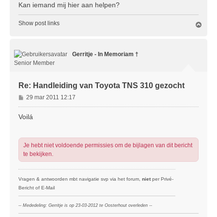
Kan iemand mij hier aan helpen?
Show post links
O
m
h
o
Gerritje - In Memoriam †
o
g
Senior Member
Re: Handleiding van Toyota TNS 310 gezocht
B
29 mar 2011 12:17
e
r
Voilá
i
c
h
Je hebt niet voldoende permissies om de bijlagen van dit bericht
t
te bekijken.
Vragen & antwoorden mbt navigatie svp via het forum,
niet
per Privé-
Bericht of E-Mail
-- Mededeling: Gerritje is op 23-03-2012 te Oosterhout overleden --