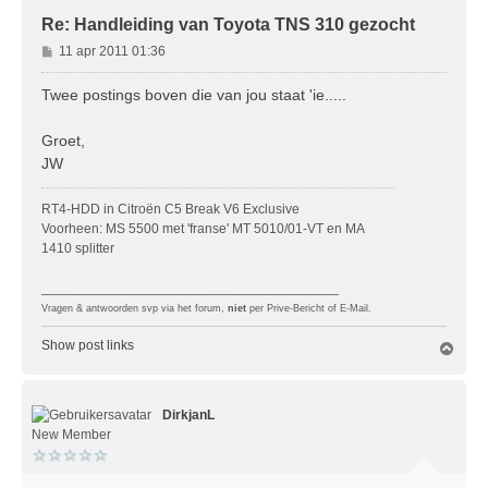
Re: Handleiding van Toyota TNS 310 gezocht
B
11 apr 2011 01:36
e
r
Twee postings boven die van jou staat 'ie.....
i
c
Groet,
h
JW
t
RT4-HDD in Citroën C5 Break V6 Exclusive
Voorheen: MS 5500 met 'franse' MT 5010/01-VT en MA
1410 splitter
_______________________________________
Vragen & antwoorden svp via het forum,
niet
per Prive-Bericht of E-Mail.
Show post links
O
m
h
o
DirkjanL
o
g
New Member