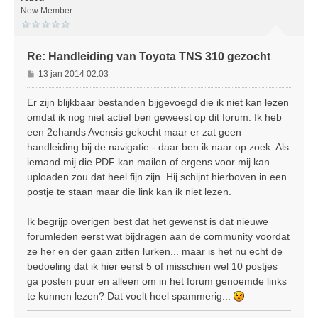
o
New Member
g
Re: Handleiding van Toyota TNS 310 gezocht
B
13 jan 2014 02:03
e
r
Er zijn blijkbaar bestanden bijgevoegd die ik niet kan lezen
i
omdat ik nog niet actief ben geweest op dit forum. Ik heb
c
een 2ehands Avensis gekocht maar er zat geen
h
handleiding bij de navigatie - daar ben ik naar op zoek. Als
t
iemand mij die PDF kan mailen of ergens voor mij kan
uploaden zou dat heel fijn zijn. Hij schijnt hierboven in een
postje te staan maar die link kan ik niet lezen.
Ik begrijp overigen best dat het gewenst is dat nieuwe
forumleden eerst wat bijdragen aan de community voordat
ze her en der gaan zitten lurken... maar is het nu echt de
bedoeling dat ik hier eerst 5 of misschien wel 10 postjes
ga posten puur en alleen om in het forum genoemde links
te kunnen lezen? Dat voelt heel spammerig...