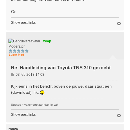
Gr.
Show post links
O
m
h
o
wmp
o
g
Moderator
Re: Handleiding van Toyota TNS 310 gezocht
B
03 feb 2013 14:03
e
r
Kijk eens in het bericht boven de jouwe, daar staat een
i
(download)link.
c
h
Succes = vaker opstaan dan je valt
t
Show post links
O
m
h
o
robva