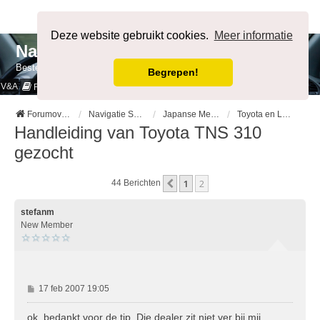
Afmelden
Deze website gebruikt cookies.
Meer informatie
NavigatieForum
Bestemming bereikt.
Begrepen!
V&A
Cookies & Privacy
Regels
Forumoverzicht
Navigatie Systemen op Auto merk
Japanse Merken
Toyota en Lexus
Handleiding van Toyota TNS 310
gezocht
1
2
Vorige
44 Berichten
stefanm
New Member
B
17 feb 2007 19:05
e
r
ok, bedankt voor de tip. Die dealer zit niet ver bij mij