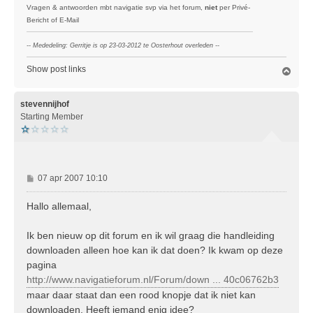
Vragen & antwoorden mbt navigatie svp via het forum,
niet
per Privé-
Bericht of E-Mail
-- Mededeling: Gerritje is op 23-03-2012 te Oosterhout overleden --
Show post links
O
m
h
o
stevennijhof
o
Starting Member
g
B
07 apr 2007 10:10
e
r
Hallo allemaal,
i
c
Ik ben nieuw op dit forum en ik wil graag die handleiding
h
downloaden alleen hoe kan ik dat doen? Ik kwam op deze
t
pagina
http://www.navigatieforum.nl/Forum/down ... 40c06762b3
maar daar staat dan een rood knopje dat ik niet kan
downloaden. Heeft iemand enig idee?