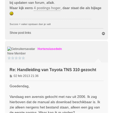
i
bij updaten van forum, afaik.
c
Maar kijk eens
4 postings hoger
, daar staat die als bijlage
h
t
Succes = vaker opstaan dan je valt
Show post links
O
m
h
o
Hortensiusedwin
o
g
New Member
Re: Handleiding van Toyota TNS 310 gezocht
B
02 feb 2013 21:36
e
r
Goedendag,
i
c
Vandaag een avensis gekocht met nav uit 2006. Ik zag
h
hierboven dat de manual als download beschikbaar is. Ik
t
zie alleen nergens het bestand staan, alleen een jpg van
de eerste pagina. Waar kan ik m vinden?