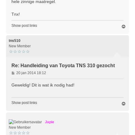
hele zinnige maatregel.
Tnx!
Show post links
O
m
h
o
tns510
o
New Member
g
Re: Handleiding van Toyota TNS 310 gezocht
B
20 jan 2014 18:12
e
r
Geweldig! Dit is wat ik nodig had!
i
c
h
Show post links
O
t
m
h
o
Japie
o
g
New Member