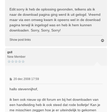
Edit:sorry ik heb de oplossing gevonden, telkens als ik
naar de download pagina ging werd ik uit gelogd. Vreemd
maar via een omweg kwam ik opeens wel in de download
pagina terwijl ik ingelogd was en heb ik hem kunnen
downloaden. Sorry, Sorry, Sorry!
Show post links
O
m
h
o
gsll
o
New Member
g
B
20 dec 2008 17:59
e
r
hallo stevennijhof,
i
c
ik ben ook nieuw op dit forum en bij het downloaden van
h
een handleiding heb ik ook steed dat rode bolletje! Kan je
t
me misschien zeggen hoe je er uiteindelijk to gekomen