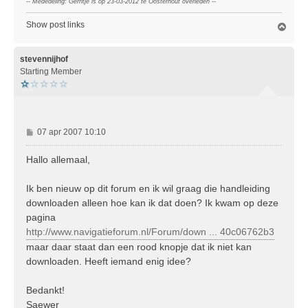
-- Mededeling: Gerritje is op 23-03-2012 te Oosterhout overleden --
Show post links
O
m
h
o
stevennijhof
o
Starting Member
g
B
07 apr 2007 10:10
e
r
Hallo allemaal,
i
c
Ik ben nieuw op dit forum en ik wil graag die handleiding
h
downloaden alleen hoe kan ik dat doen? Ik kwam op deze
t
pagina
http://www.navigatieforum.nl/Forum/down ... 40c06762b3
maar daar staat dan een rood knopje dat ik niet kan
downloaden. Heeft iemand enig idee?
Bedankt!
Saewer