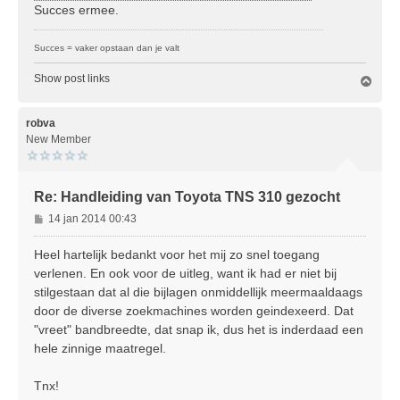
Succes ermee.
Succes = vaker opstaan dan je valt
Show post links
O
m
h
o
robva
o
New Member
g
Re: Handleiding van Toyota TNS 310 gezocht
B
14 jan 2014 00:43
e
r
Heel hartelijk bedankt voor het mij zo snel toegang
i
verlenen. En ook voor de uitleg, want ik had er niet bij
c
stilgestaan dat al die bijlagen onmiddellijk meermaaldaags
h
door de diverse zoekmachines worden geindexeerd. Dat
t
"vreet" bandbreedte, dat snap ik, dus het is inderdaad een
hele zinnige maatregel.
Tnx!