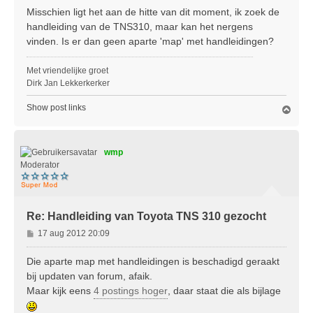
r
Misschien ligt het aan de hitte van dit moment, ik zoek de
i
handleiding van de TNS310, maar kan het nergens
c
vinden. Is er dan geen aparte 'map' met handleidingen?
h
t
Met vriendelijke groet
Dirk Jan Lekkerkerker
Show post links
O
m
h
o
wmp
o
g
Moderator
Re: Handleiding van Toyota TNS 310 gezocht
B
17 aug 2012 20:09
e
r
Die aparte map met handleidingen is beschadigd geraakt
i
bij updaten van forum, afaik.
c
Maar kijk eens
4 postings hoger
, daar staat die als bijlage
h
t