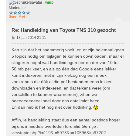
wmp
o
g
Moderator
Re: Handleiding van Toyota TNS 310 gezocht
B
13 jan 2014 21:11
e
r
Kan zijn dat het spammerig voelt, en er zijn helemaal geen
i
5 topics nodig om bijlagen te kunnen downloaden, maar er
c
slingeren nogal wat handleidingen her en der van 10 tot
h
50 mb per keer, en als op één dag Google eens lekker
t
komt indexeren, met in zijn kielzog nog een meuk
zoekrobots die óók al die pdf bestanden eens lekker
downloaden en indexeren, en dat telkens weer (om
verschillen te kunnen waarnemen), zitten we
heeeeeeeeeeel snel door ons datalimiet heen.
En dan heb ik het nog niet over hotlinking.
Affijn, je handleiding staat dus een aantal postings hoger
bij ons inmiddels overleden forumlid Gerritje :
viewtopic.php?f=119&t=5973&p=105968#p97202