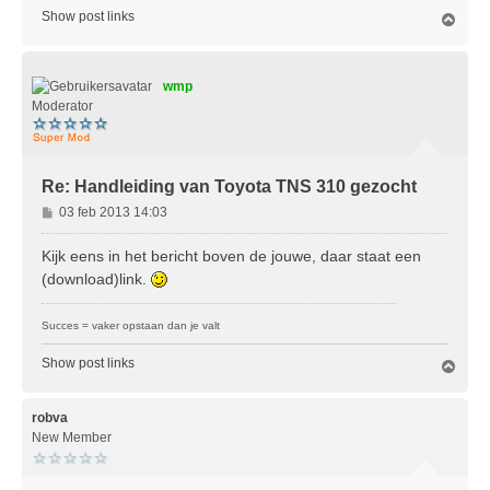
Show post links
O
m
h
o
wmp
o
g
Moderator
Re: Handleiding van Toyota TNS 310 gezocht
B
03 feb 2013 14:03
e
r
Kijk eens in het bericht boven de jouwe, daar staat een
i
(download)link.
c
h
Succes = vaker opstaan dan je valt
t
Show post links
O
m
h
o
robva
o
New Member
g