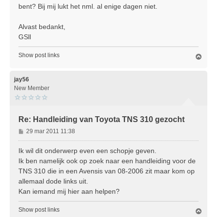
bent? Bij mij lukt het nml. al enige dagen niet.
Alvast bedankt,
GSll
Show post links
O
m
h
o
jay56
o
New Member
g
Re: Handleiding van Toyota TNS 310 gezocht
B
29 mar 2011 11:38
e
r
Ik wil dit onderwerp even een schopje geven.
i
Ik ben namelijk ook op zoek naar een handleiding voor de
c
TNS 310 die in een Avensis van 08-2006 zit maar kom op
h
allemaal dode links uit.
t
Kan iemand mij hier aan helpen?
Show post links
O