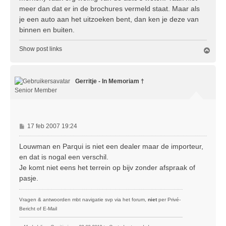
meer dan dat er in de brochures vermeld staat. Maar als
je een auto aan het uitzoeken bent, dan ken je deze van
binnen en buiten.
Show post links
O
m
h
o
Gerritje - In Memoriam †
o
g
Senior Member
B
17 feb 2007 19:24
e
r
Louwman en Parqui is niet een dealer maar de importeur,
i
en dat is nogal een verschil.
c
Je komt niet eens het terrein op bijv zonder afspraak of
h
pasje.
t
Vragen & antwoorden mbt navigatie svp via het forum,
niet
per Privé-
Bericht of E-Mail