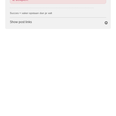
Succes = vaker opstaan dan je valt
Show post links
O
m
h
o
o
g