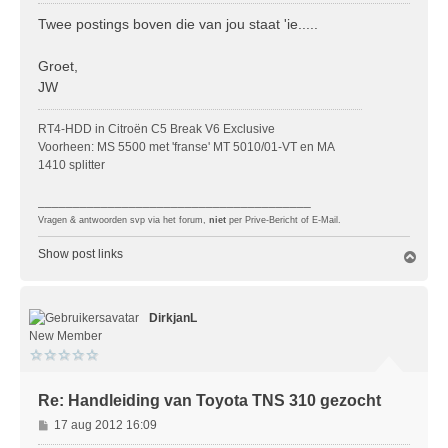
e
r
Twee postings boven die van jou staat 'ie.....
i
c
Groet,
h
JW
t
RT4-HDD in Citroën C5 Break V6 Exclusive
Voorheen: MS 5500 met 'franse' MT 5010/01-VT en MA
1410 splitter
_______________________________________
Vragen & antwoorden svp via het forum,
niet
per Prive-Bericht of E-Mail.
Show post links
O
m
h
o
DirkjanL
o
g
New Member
Re: Handleiding van Toyota TNS 310 gezocht
B
17 aug 2012 16:09
e