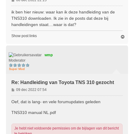
08 dec 2022 22:15
e
r
ik ben hier nieuw: waar kan ik deze handleiding van de
i
TNS310 downloaden. Ik zie in de posts dat deze bij
c
handleidingen staat....waar is dat?
h
t
Show post links
O
m
h
o
wmp
o
g
Moderator
Re: Handleiding van Toyota TNS 310 gezocht
B
09 dec 2022 07:54
e
r
Oef, dat is lang- en vele forumupdates geleden
i
c
TNS310 manual NL.pdf
h
t
Je hebt niet voldoende permissies om de bijlagen van dit bericht
te bekijken.