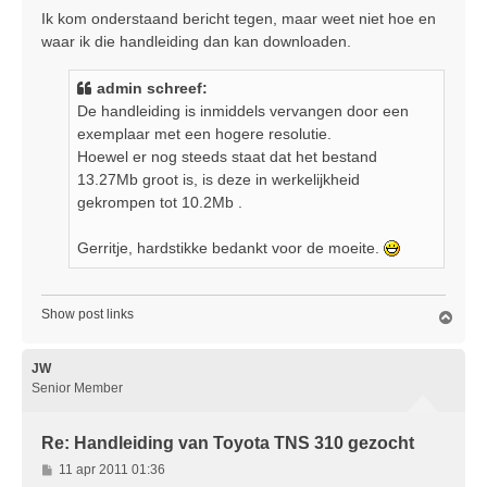
r
Ik kom onderstaand bericht tegen, maar weet niet hoe en
i
waar ik die handleiding dan kan downloaden.
c
h
admin schreef:
t
De handleiding is inmiddels vervangen door een
exemplaar met een hogere resolutie.
Hoewel er nog steeds staat dat het bestand
13.27Mb groot is, is deze in werkelijkheid
gekrompen tot 10.2Mb .
Gerritje, hardstikke bedankt voor de moeite.
Show post links
O
m
h
o
JW
o
Senior Member
g
Re: Handleiding van Toyota TNS 310 gezocht
B
11 apr 2011 01:36