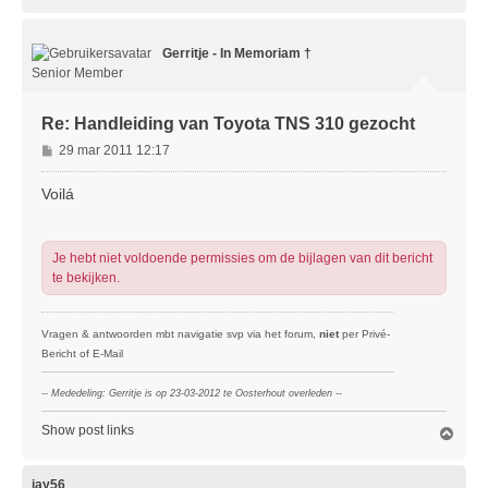
m
h
o
Gerritje - In Memoriam †
o
g
Senior Member
Re: Handleiding van Toyota TNS 310 gezocht
B
29 mar 2011 12:17
e
r
Voilá
i
c
h
Je hebt niet voldoende permissies om de bijlagen van dit bericht
t
te bekijken.
Vragen & antwoorden mbt navigatie svp via het forum,
niet
per Privé-
Bericht of E-Mail
-- Mededeling: Gerritje is op 23-03-2012 te Oosterhout overleden --
Show post links
O
m
h
o
jay56