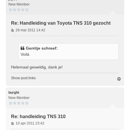
o
New Member
g
Re: Handleiding van Toyota TNS 310 gezocht
B
29 mar 2011 14:42
e
r
i
Gerritje schreef:
c
Voilá
h
t
Helemaal geweldig, dank je!
Show post links
O
m
h
o
burght
o
New Member
g
Re: handleiding TNS 310
B
10 apr 2011 23:42
e