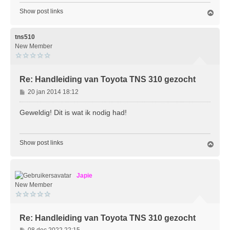
Show post links
O
m
h
o
tns510
o
New Member
g
Re: Handleiding van Toyota TNS 310 gezocht
B
20 jan 2014 18:12
e
r
Geweldig! Dit is wat ik nodig had!
i
c
h
Show post links
O
t
m
h
o
Japie
o
g
New Member
Re: Handleiding van Toyota TNS 310 gezocht
B