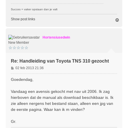
Succes = vaker opstaan dan je valt
Show post links
O
m
h
o
Hortensiusedwin
o
g
New Member
Re: Handleiding van Toyota TNS 310 gezocht
B
02 feb 2013 21:36
e
r
Goedendag,
i
c
Vandaag een avensis gekocht met nav uit 2006. Ik zag
h
hierboven dat de manual als download beschikbaar is. Ik
t
zie alleen nergens het bestand staan, alleen een jpg van
de eerste pagina. Waar kan ik m vinden?
Gr.