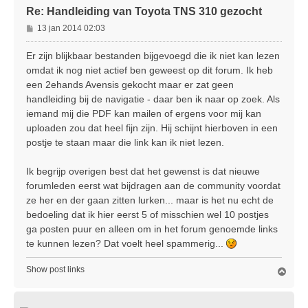
Re: Handleiding van Toyota TNS 310 gezocht
B
13 jan 2014 02:03
e
r
Er zijn blijkbaar bestanden bijgevoegd die ik niet kan lezen
i
omdat ik nog niet actief ben geweest op dit forum. Ik heb
c
een 2ehands Avensis gekocht maar er zat geen
h
handleiding bij de navigatie - daar ben ik naar op zoek. Als
t
iemand mij die PDF kan mailen of ergens voor mij kan
uploaden zou dat heel fijn zijn. Hij schijnt hierboven in een
postje te staan maar die link kan ik niet lezen.
Ik begrijp overigen best dat het gewenst is dat nieuwe
forumleden eerst wat bijdragen aan de community voordat
ze her en der gaan zitten lurken... maar is het nu echt de
bedoeling dat ik hier eerst 5 of misschien wel 10 postjes
ga posten puur en alleen om in het forum genoemde links
te kunnen lezen? Dat voelt heel spammerig...
Show post links
O
m
h
o