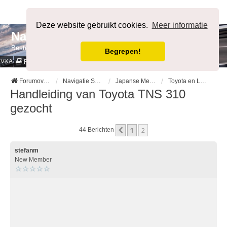
Afmelden
Deze website gebruikt cookies.
Meer informatie
NavigatieForum
Bestemming bereikt.
Begrepen!
V&A
Cookies & Privacy
Regels
Forumoverzicht
Navigatie Systemen op Auto merk
Japanse Merken
Toyota en Lexus
Handleiding van Toyota TNS 310
gezocht
1
2
Vorige
44 Berichten
stefanm
New Member