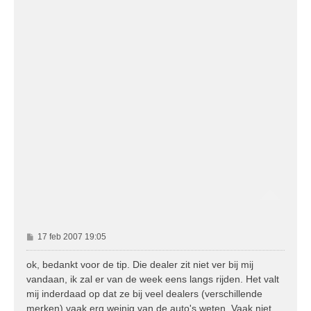
B
17 feb 2007 19:05
e
r
ok, bedankt voor de tip. Die dealer zit niet ver bij mij
i
vandaan, ik zal er van de week eens langs rijden. Het valt
c
mij inderdaad op dat ze bij veel dealers (verschillende
h
merken) vaak erg weinig van de auto's weten. Vaak niet
t