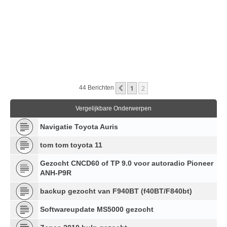
1
2
Vorige
44 Berichten
Vergelijkbare Onderwerpen
Navigatie Toyota Auris
tom tom toyota 11
Gezocht CNCD60 of TP 9.0 voor autoradio Pioneer
ANH-P9R
backup gezocht van F940BT (f40BT/F840bt)
Softwareupdate MS5000 gezocht