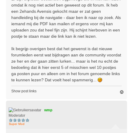
i
omdat ik nog niet actief ben geweest op dit forum. Ik heb
c
een 2ehands Avensis gekocht maar er zat geen
h
handleiding bij de navigatie - daar ben ik naar op zoek. Als
t
iemand mij die PDF kan mailen of ergens voor mij kan
uploaden zou dat heel fijn zijn. Hij schijnt hierboven in een
postje te staan maar die link kan ik niet lezen.
Ik begrijp overigen best dat het gewenst is dat nieuwe
forumleden eerst wat bijdragen aan de community voordat
ze her en der gaan zitten lurken... maar is het nu echt de
bedoeling dat ik hier eerst 5 of misschien wel 10 postjes
ga posten puur en alleen om in het forum genoemde links
te kunnen lezen? Dat voelt heel spammerig...
Show post links
O
m
h
o
wmp
o
g
Moderator