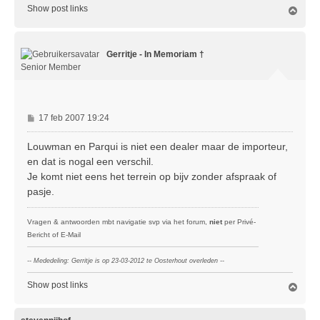
Show post links
O
m
h
o
Gerritje - In Memoriam †
o
g
Senior Member
B
17 feb 2007 19:24
e
r
Louwman en Parqui is niet een dealer maar de importeur,
i
en dat is nogal een verschil.
c
Je komt niet eens het terrein op bijv zonder afspraak of
h
pasje.
t
Vragen & antwoorden mbt navigatie svp via het forum,
niet
per Privé-
Bericht of E-Mail
-- Mededeling: Gerritje is op 23-03-2012 te Oosterhout overleden --
Show post links
O
m
h