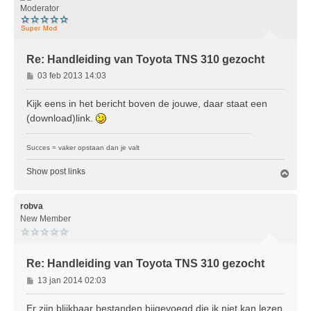
g
Moderator
Re: Handleiding van Toyota TNS 310 gezocht
B
03 feb 2013 14:03
e
r
Kijk eens in het bericht boven de jouwe, daar staat een
i
(download)link.
c
h
Succes = vaker opstaan dan je valt
t
Show post links
O
m
h
o
robva
o
New Member
g
Re: Handleiding van Toyota TNS 310 gezocht
B
13 jan 2014 02:03
e
r
Er zijn blijkbaar bestanden bijgevoegd die ik niet kan lezen