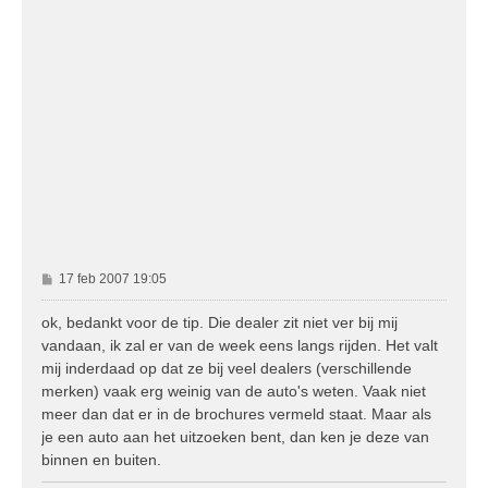
B
17 feb 2007 19:05
e
r
ok, bedankt voor de tip. Die dealer zit niet ver bij mij
i
vandaan, ik zal er van de week eens langs rijden. Het valt
c
mij inderdaad op dat ze bij veel dealers (verschillende
h
merken) vaak erg weinig van de auto's weten. Vaak niet
t
meer dan dat er in de brochures vermeld staat. Maar als
je een auto aan het uitzoeken bent, dan ken je deze van
binnen en buiten.