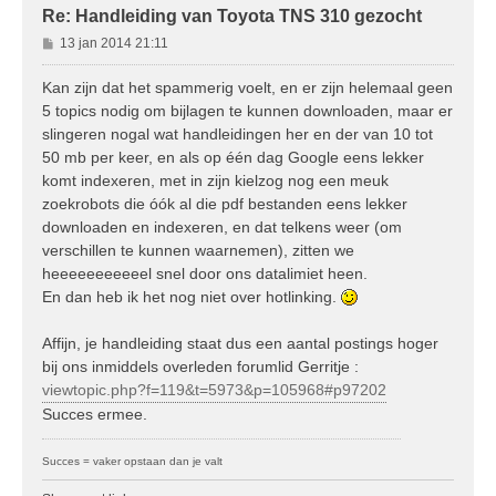
Re: Handleiding van Toyota TNS 310 gezocht
B
13 jan 2014 21:11
e
r
Kan zijn dat het spammerig voelt, en er zijn helemaal geen
i
5 topics nodig om bijlagen te kunnen downloaden, maar er
c
slingeren nogal wat handleidingen her en der van 10 tot
h
50 mb per keer, en als op één dag Google eens lekker
t
komt indexeren, met in zijn kielzog nog een meuk
zoekrobots die óók al die pdf bestanden eens lekker
downloaden en indexeren, en dat telkens weer (om
verschillen te kunnen waarnemen), zitten we
heeeeeeeeeeel snel door ons datalimiet heen.
En dan heb ik het nog niet over hotlinking.
Affijn, je handleiding staat dus een aantal postings hoger
bij ons inmiddels overleden forumlid Gerritje :
viewtopic.php?f=119&t=5973&p=105968#p97202
Succes ermee.
Succes = vaker opstaan dan je valt