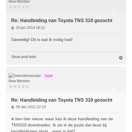
o
New Member
g
Re: Handleiding van Toyota TNS 310 gezocht
B
20 jan 2014 18:12
e
r
Geweldig! Dit is wat ik nodig had!
i
c
h
Show post links
O
t
m
h
o
Japie
o
g
New Member
Re: Handleiding van Toyota TNS 310 gezocht
B
08 dec 2022 22:15
e
r
ik ben hier nieuw: waar kan ik deze handleiding van de
i
TNS310 downloaden. Ik zie in de posts dat deze bij
c
handleidingen staat....waar is dat?