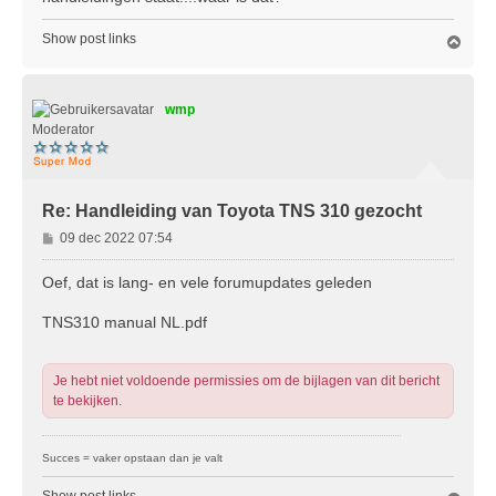
h
t
Show post links
O
m
h
o
wmp
o
g
Moderator
Re: Handleiding van Toyota TNS 310 gezocht
B
09 dec 2022 07:54
e
r
Oef, dat is lang- en vele forumupdates geleden
i
c
TNS310 manual NL.pdf
h
t
Je hebt niet voldoende permissies om de bijlagen van dit bericht
te bekijken.
Succes = vaker opstaan dan je valt