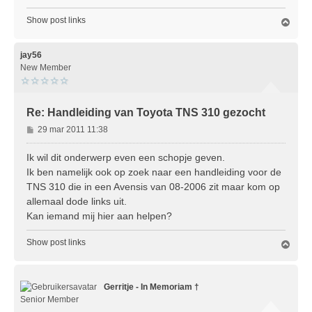
Show post links
O
m
h
o
jay56
o
New Member
g
Re: Handleiding van Toyota TNS 310 gezocht
B
29 mar 2011 11:38
e
r
Ik wil dit onderwerp even een schopje geven.
i
Ik ben namelijk ook op zoek naar een handleiding voor de
c
TNS 310 die in een Avensis van 08-2006 zit maar kom op
h
allemaal dode links uit.
t
Kan iemand mij hier aan helpen?
Show post links
O
m
h
o
Gerritje - In Memoriam †
o
g
Senior Member