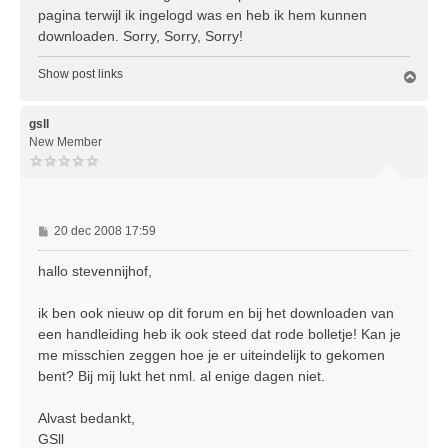
pagina terwijl ik ingelogd was en heb ik hem kunnen
downloaden. Sorry, Sorry, Sorry!
Show post links
O
m
h
o
gsll
o
New Member
g
B
20 dec 2008 17:59
e
r
hallo stevennijhof,
i
c
ik ben ook nieuw op dit forum en bij het downloaden van
h
een handleiding heb ik ook steed dat rode bolletje! Kan je
t
me misschien zeggen hoe je er uiteindelijk to gekomen
bent? Bij mij lukt het nml. al enige dagen niet.
Alvast bedankt,
GSll