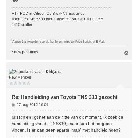
JW
t
RT4-HDD in Citroën C5 Break V6 Exclusive
Voorheen: MS 5500 met 'franse' MT 5010/01-VT en MA
1410 splitter
_______________________________________
Vragen & antwoorden svp via het forum,
niet
per Prive-Bericht of E-Mail.
Show post links
O
m
h
o
DirkjanL
o
g
New Member
Re: Handleiding van Toyota TNS 310 gezocht
B
17 aug 2012 16:09
e
r
Misschien ligt het aan de hitte van dit moment, ik zoek de
i
handleiding van de TNS310, maar kan het nergens
c
vinden. Is er dan geen aparte 'map' met handleidingen?
h
t