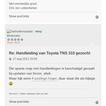
Met vriendelijke groet
Dirk Jan Lekkerkerker
Show post links
O
m
h
o
wmp
o
g
Moderator
Re: Handleiding van Toyota TNS 310 gezocht
B
17 aug 2012 20:09
e
r
Die aparte map met handleidingen is beschadigd geraakt
i
bij updaten van forum, afaik.
c
Maar kijk eens
4 postings hoger
, daar staat die als bijlage
h
t
Succes = vaker opstaan dan je valt
Show post links
O
m