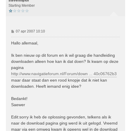
o
stevennijhof
o
Starting Member
g
B
07 apr 2007 10:10
e
r
Hallo allemaal,
i
c
Ik ben nieuw op dit forum en ik wil graag die handleiding
h
downloaden alleen hoe kan ik dat doen? Ik kwam op deze
t
pagina
http://www.navigatieforum.nl/Forum/down ... 40c06762b3
maar daar staat dan een rood knopje dat ik niet kan
downloaden. Heeft iemand enig idee?
Bedankt!
Saewer
Edit:sorry ik heb de oplossing gevonden, telkens als ik
naar de download pagina ging werd ik uit gelogd. Vreemd
maar via een omweg kwam ik opeens wel in de download