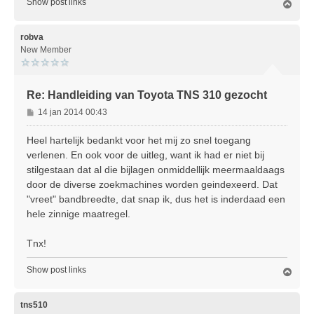
Show post links
O
m
h
o
robva
o
New Member
g
Re: Handleiding van Toyota TNS 310 gezocht
B
14 jan 2014 00:43
e
r
Heel hartelijk bedankt voor het mij zo snel toegang
i
verlenen. En ook voor de uitleg, want ik had er niet bij
c
stilgestaan dat al die bijlagen onmiddellijk meermaaldaags
h
door de diverse zoekmachines worden geindexeerd. Dat
t
"vreet" bandbreedte, dat snap ik, dus het is inderdaad een
hele zinnige maatregel.
Tnx!
Show post links
O
m
h
o
tns510