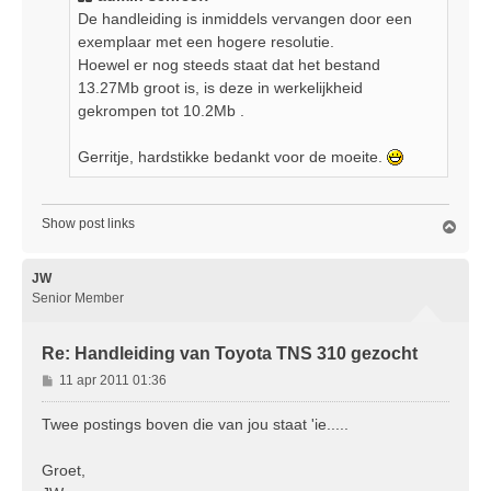
De handleiding is inmiddels vervangen door een
exemplaar met een hogere resolutie.
Hoewel er nog steeds staat dat het bestand
13.27Mb groot is, is deze in werkelijkheid
gekrompen tot 10.2Mb .
Gerritje, hardstikke bedankt voor de moeite.
Show post links
O
m
h
o
JW
o
Senior Member
g
Re: Handleiding van Toyota TNS 310 gezocht
B
11 apr 2011 01:36
e
r
Twee postings boven die van jou staat 'ie.....
i
c
Groet,
h