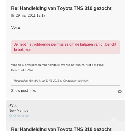
Re: Handleiding van Toyota TNS 310 gezocht
B
29 mar 2011 12:17
e
r
Voilá
i
c
h
Je hebt niet voldoende permissies om de bijlagen van dit bericht
t
te bekijken.
Vragen & antwoorden mbt navigatie svp via het forum,
niet
per Privé-
Bericht of E-Mail
-- Mededeling: Gerritje is op 23-03-2012 te Oosterhout overleden --
Show post links
O
m
h
o
jay56
o
New Member
g
Re: Handleiding van Toyota TNS 310 gezocht