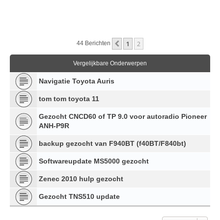
1
2
Vorige
44 Berichten
Vergelijkbare Onderwerpen
Navigatie Toyota Auris
tom tom toyota 11
Gezocht CNCD60 of TP 9.0 voor autoradio Pioneer
ANH-P9R
backup gezocht van F940BT (f40BT/F840bt)
Softwareupdate MS5000 gezocht
Zenec 2010 hulp gezocht
Gezocht TNS510 update