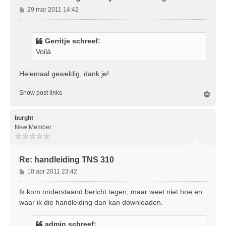
B
29 mar 2011 14:42
e
r
i
Gerritje schreef:
c
Voilá
h
t
Helemaal geweldig, dank je!
Show post links
O
m
h
o
burght
o
New Member
g
Re: handleiding TNS 310
B
10 apr 2011 23:42
e
r
Ik kom onderstaand bericht tegen, maar weet niet hoe en
i
waar ik die handleiding dan kan downloaden.
c
h
admin schreef:
t