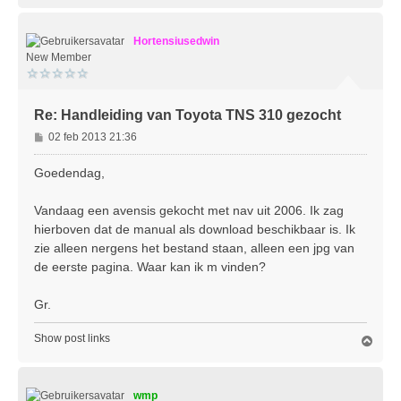
h
o
Hortensiusedwin
o
g
New Member
Re: Handleiding van Toyota TNS 310 gezocht
B
02 feb 2013 21:36
e
r
Goedendag,
i
c
Vandaag een avensis gekocht met nav uit 2006. Ik zag
h
hierboven dat de manual als download beschikbaar is. Ik
t
zie alleen nergens het bestand staan, alleen een jpg van
de eerste pagina. Waar kan ik m vinden?
Gr.
Show post links
O
m
h
o
wmp
o