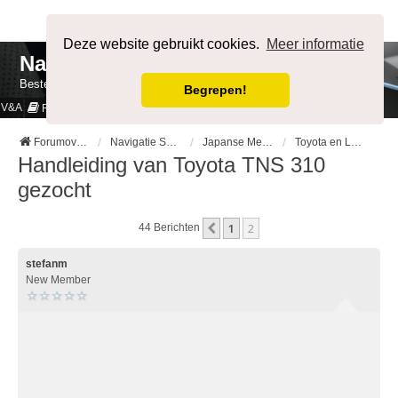
Afmelden
Deze website gebruikt cookies.
Meer informatie
NavigatieForum
Bestemming bereikt.
Begrepen!
V&A
Cookies & Privacy
Regels
Forumoverzicht
Navigatie Systemen op Auto merk
Japanse Merken
Toyota en Lexus
Handleiding van Toyota TNS 310
gezocht
1
2
Vorige
44 Berichten
stefanm
New Member