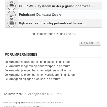
HELP Welk systeem in Jeep grand cherokee ?
Pulsdraad Daihatsu Cuore
Kijk weer een handig pulsedraad linkie....
20 Onderwerpen • Pagina
1
Van
1
Ga Naar
FORUMPERMISSIES
Je
kunt niet
nieuwe berichten plaatsen in dit forum
Je
kunt niet
reageren op onderwerpen in dit forum
Je
kunt niet
je eigen berichten wijzigen in dit forum
Je
kunt niet
je eigen berichten verwijderen in dit forum
Je
kunt geen
bijlagen plaatsen in dit forum
Forumoverzicht
Alle tijden zijn
UTC+02:00
Powered by
phpBB
® Forum Software © phpBB Limited
Nederlandse vertaling door
phpBB.nl
.