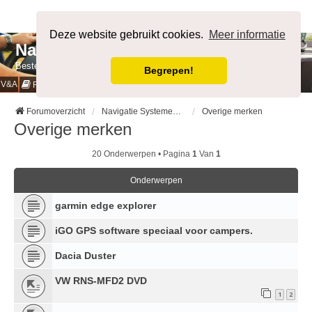
Afmelden
Deze website gebruikt cookies.
Meer informatie
NavigatieForum
Bestemming bereikt.
Begrepen!
V&A
Cookies & Privacy
Regels
Forumoverzicht
Navigatie Systemen op Auto merk
Overige merken
Overige merken
20 Onderwerpen • Pagina
1
Van
1
Onderwerpen
garmin edge explorer
iGO GPS software speciaal voor campers.
Dacia Duster
VW RNS-MFD2 DVD
1
2