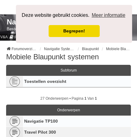
Afmelden
Deze website gebruikt cookies.
Meer informatie
NavigatieForum
Bestemming bereikt.
Begrepen!
V&A
Cookies & Privacy
Regels
Forumoverzicht
Navigatie Systemen op merk
Blaupunkt
Mobiele Blaupunkt systemen
Mobiele Blaupunkt systemen
Subforum
Toestellen overzicht
27 Onderwerpen • Pagina
1
Van
1
Onderwerpen
Navigatie TP100
Travel Pilot 300