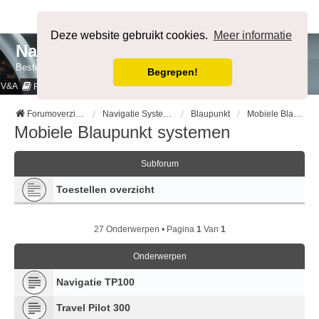
Afmelden
Deze website gebruikt cookies.
Meer informatie
NavigatieForum
Bestemming bereikt.
Begrepen!
V&A
Cookies & Privacy
Regels
Forumoverzicht
Navigatie Systemen op merk
Blaupunkt
Mobiele Blaupunkt systemen
Mobiele Blaupunkt systemen
Subforum
Toestellen overzicht
27 Onderwerpen • Pagina
1
Van
1
Onderwerpen
Navigatie TP100
Travel Pilot 300