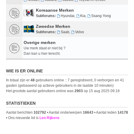
Koreaanse Merken
Subforums:
Hyundai
,
Kia
,
Ssang Yong
Zweedse Merken
Subforums:
Saab
,
Volvo
Overige merken
Uw merk staat er niet bij ?
Dan kan u hier terecht.
WIE IS ER ONLINE
In totaal zijn er
48
gebruikers online :: 7 geregistreerd, 0 verborgen en 41
gasten (gebaseerd op actieve gebruikers in de laatste 10 minuten)
Het grootste aantal gebruikers online was
2903
op 15 aug 2025 09:18
STATISTIEKEN
Aantal berichten
102792
• Aantal onderwerpen
16643
• Aantal leden
14178
• Ons nieuwste lid is
Leo Rijkens