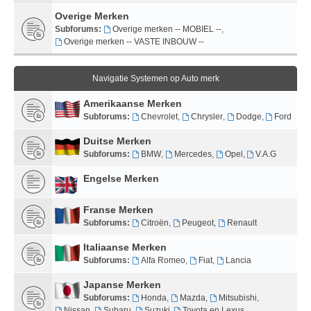
Overige Merken
Subforums:
Overige merken -- MOBIEL --
,
Overige merken -- VASTE INBOUW --
Navigatie Systemen op Auto merk
Amerikaanse Merken
Subforums:
Chevrolet
,
Chrysler
,
Dodge
,
Ford
Duitse Merken
Subforums:
BMW
,
Mercedes
,
Opel
,
V.A.G
Engelse Merken
Franse Merken
Subforums:
Citroën
,
Peugeot
,
Renault
Italiaanse Merken
Subforums:
Alfa Romeo
,
Fiat
,
Lancia
Japanse Merken
Subforums:
Honda
,
Mazda
,
Mitsubishi
,
Nissan
,
Subaru
,
Suzuki
,
Toyota en Lexus