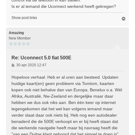
h
Is er al iemand die Uconnect werkend heeft gekregen?
t
Show post links
O
m
h
o
Amazing
o
New Member
g
Re: Uconnect 5.0 fiat 500E
B
30 apr 2020 12:47
e
r
Hopeloos verhaal. Heb er al uren aan besteed. Updaten
i
huidige kaart(en) geen probleem via Tomtom, kaarten
c
kopen ook niet behalve dan van Europa, Benelux o.a. Wél
h
Afrika, Australië, Nw-Zeeland en dergelijke maar daar
t
hebben we dus ook niks aan. Ben één keer op internet
tegengekomen dat het wel kan volgens iemand maar
verder staat daar ook niets bij. Heb nog een autodealer
benaderd die de 500E verkoopt en er bij heeft staan dat
die werkende navigatie heeft maar bij navraag heeft die
"van een Duitse klant gehoord dat het simpel te doen is"