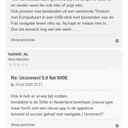
en verder weet die ook niks of zegt niks.
Ook prutsen met bestanden uit een werkende Tomtom
met Europakaart in een USB-stick met bestanden van de
Fiat navigatie levert niks op, hij trapt er helaas niet in...
Dus als iemand nog wel iets weet.......
Show post links
O
m
h
o
fiat500E_NL
o
New Member
g
Re: Uconnect 5.0 fiat 500E
B
20 jul 2020 20:17
e
r
Ook ik heb er al wat tijd inzitten.
i
Inmiddels is de 500e in Nederland leverbaar (nieuw type
c
maar toch) ook een nieuw app in de appstore
h
Iemand al succes gehad met navigatie | Uconnect?
t
Show post links
O