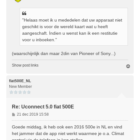
"Helaas moet ik u mededelen dat uw apparaat niet
geschikt is voor de wereld kaart wat u heeft
aangeschaft. İndien u wenst kan ik een restitutie
voor u inboeken."
(waarschijnlijk dan maar 2din van Pioneer of Sony...)
Show post links
O
m
h
o
fiat500E_NL
o
New Member
g
Re: Uconnect 5.0 fiat 500E
B
21 dec 2019 15:58
e
r
Goede middag, ik heb ook een 2016 500e in NL en vind
i
het jammer dat de app niet werkt waarmee je o.a. Climat
c
control via de telefoon in kan stellen.