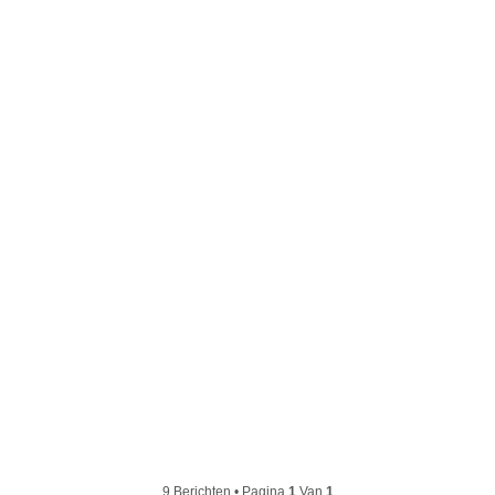
9 Berichten • Pagina
1
Van
1