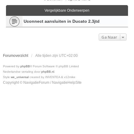
Vergelijkbare Onderwerpen
Uconnect aansluiten in Ducato 2.3jtd
Ga Naar
Forumoverzicht
Alle tijden zijn
UTC+02:00
Powered by
phpBB
® Forum Software © phpBB Limited
Nederlandse vertaling door
phpBB.nl
.
Style
we_universal
created by INVENTEA & v12mike
Copyright © NavigatieForum / NavigatieHelpSite