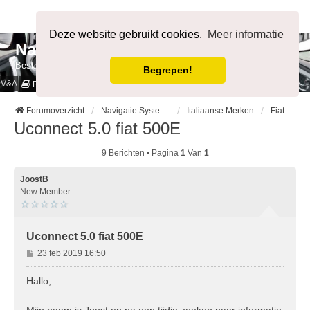
Afmelden
Deze website gebruikt cookies.
Meer informatie
NavigatieForum
Bestemming bereikt.
Begrepen!
V&A
Cookies & Privacy
Regels
Forumoverzicht
Navigatie Systemen op Auto merk
Italiaanse Merken
Fiat
Uconnect 5.0 fiat 500E
9 Berichten • Pagina
1
Van
1
JoostB
New Member
Uconnect 5.0 fiat 500E
B
23 feb 2019 16:50
e
r
Hallo,
i
c
Mijn naam is Joost en na een tijdje zoeken naar informatie