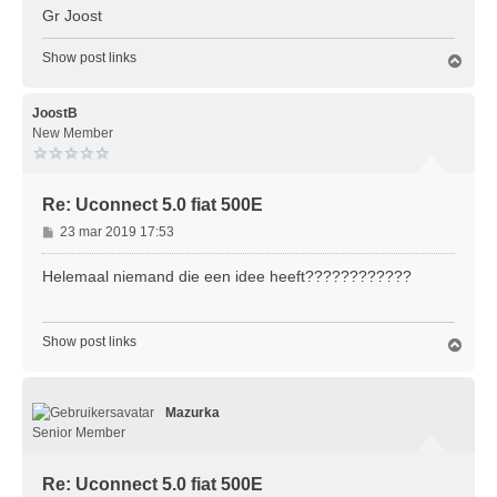
Gr Joost
Show post links
O
m
h
o
JoostB
o
New Member
g
Re: Uconnect 5.0 fiat 500E
B
23 mar 2019 17:53
e
r
Helemaal niemand die een idee heeft????????????
i
c
h
Show post links
O
t
m
h
o
Mazurka
o
g
Senior Member
Re: Uconnect 5.0 fiat 500E