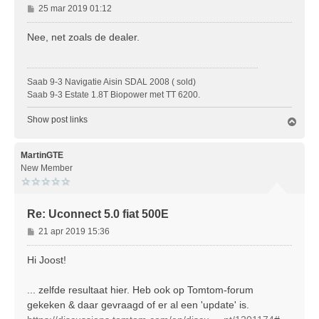
B
25 mar 2019 01:12
e
r
Nee, net zoals de dealer.
i
c
h
Saab 9-3 Navigatie Aisin SDAL 2008 ( sold)
t
Saab 9-3 Estate 1.8T Biopower met TT 6200.
Show post links
O
m
h
o
MartinGTE
o
New Member
g
Re: Uconnect 5.0 fiat 500E
B
21 apr 2019 15:36
e
r
Hi Joost!
i
c
... zelfde resultaat hier. Heb ook op Tomtom-forum
h
gekeken & daar gevraagd of er al een 'update' is.
t