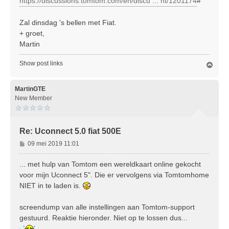
https://discussions.tomtom.com/en/discu ... nt/1201174
#
Zal dinsdag 's bellen met Fiat.
+ groet,
Martin
Show post links
O
m
h
o
MartinGTE
o
New Member
g
Re: Uconnect 5.0 fiat 500E
B
09 mei 2019 11:01
e
r
... met hulp van Tomtom een wereldkaart online gekocht
i
voor mijn Uconnect 5". Die er vervolgens via Tomtomhome
c
NIET in te laden is.
h
t
screendump van alle instellingen aan Tomtom-support
gestuurd. Reaktie hieronder. Niet op te lossen dus...