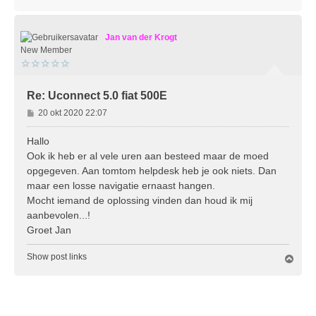
m
h
o
Jan van der Krogt
o
g
New Member
Re: Uconnect 5.0 fiat 500E
B
20 okt 2020 22:07
e
r
Hallo
i
Ook ik heb er al vele uren aan besteed maar de moed
c
opgegeven. Aan tomtom helpdesk heb je ook niets. Dan
h
maar een losse navigatie ernaast hangen.
t
Mocht iemand de oplossing vinden dan houd ik mij
aanbevolen...!
Groet Jan
Show post links
O
m
h
o
o
g