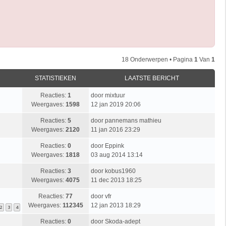
18 Onderwerpen • Pagina
1
Van
1
STATISTIEKEN
LAATSTE BERICHT
Reacties:
1
door
mixtuur
Weergaves:
1598
12 jan 2019 20:06
Reacties:
5
door
pannemans mathieu
Weergaves:
2120
11 jan 2016 23:29
Reacties:
0
door
Eppink
Weergaves:
1818
03 aug 2014 13:14
Reacties:
3
door
kobus1960
Weergaves:
4075
11 dec 2013 18:25
Reacties:
77
door
vfr
Weergaves:
112345
12 jan 2013 18:29
2
3
4
Reacties:
0
door
Skoda-adept