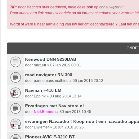
TIP:
Voor klachten over bedrijven, meld deze
ook
op
consuwijzer.nl
Daar kunt u een link naar uw bericht op dit forum achterlaten voor verdere in
Wordt of werd u naar aanleiding van uw bericht gecontacteerd ? Laat het on
ONDE
Kenwood DNN 9230DAB
door
mixtuur
»
07 jan 2019 00:01
road navigator RN 300
door
pannemans mathieu
»
06 jan 2016 20:12
Navman F410 LM
door
Eppink
»
03 aug 2014 13:14
Ervaringen met Navistore.nl
door
NiekEmmen
»
30 nov 2013 10:45
ervaringen Navaudio : Koop nooit een navaudio appa
door
Dwiemer
»
18 jun 2010 16:25
Pioneer AVIC F-3210 BT