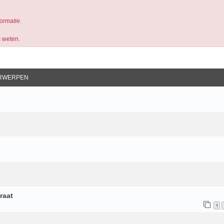
formatie.
s weten.
RWERPEN
raat
1