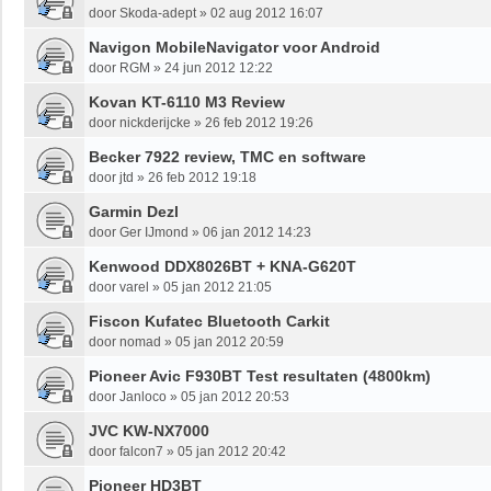
door
Skoda-adept
»
02 aug 2012 16:07
Navigon MobileNavigator voor Android
door
RGM
»
24 jun 2012 12:22
Kovan KT-6110 M3 Review
door
nickderijcke
»
26 feb 2012 19:26
Becker 7922 review, TMC en software
door
jtd
»
26 feb 2012 19:18
Garmin Dezl
door
Ger IJmond
»
06 jan 2012 14:23
Kenwood DDX8026BT + KNA-G620T
door
varel
»
05 jan 2012 21:05
Fiscon Kufatec Bluetooth Carkit
door
nomad
»
05 jan 2012 20:59
Pioneer Avic F930BT Test resultaten (4800km)
door
Janloco
»
05 jan 2012 20:53
JVC KW-NX7000
door
falcon7
»
05 jan 2012 20:42
Pioneer HD3BT