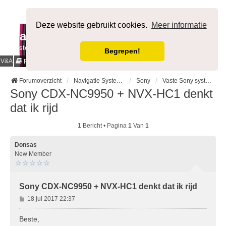
Afmelden
Deze website gebruikt cookies.
Meer informatie
NavigatieForum
Bestemming bereikt.
Begrepen!
V&A
Cookies & Privacy
Regels
Forumoverzicht
Navigatie Systemen op merk
Sony
Vaste Sony systemen
Sony CDX-NC9950 + NVX-HC1 denkt
dat ik rijd
1 Bericht • Pagina
1
Van
1
Donsas
New Member
Sony CDX-NC9950 + NVX-HC1 denkt dat ik rijd
B
18 jul 2017 22:37
e
r
Beste,
i