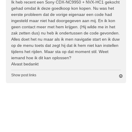
Ik heb recent een Sony CDX-NC9950 + NVX-HC1 gekocht
c
gehad omdat ik deze goedkoop kon kopen. Nu was het
h
eerste probleem dat de vorige eigenaar een code had
t
ingesteld maar niet had doorgegeven aan mij. En ik kon
geen contact meer met hem krijgen. (Hij wilde me in het
zak zetten dus) nu heb ik ondertussen de code gevonden.
Alles doet het nu maar als ik men navigatie start en ik duw
op de menu toets dat zegt hij dat ik hem niet kan instellen
tijdens het rijden. Maar sta op dat moment stil. Weet
iemand hoe ik dit kan oplossen?
Alvast bedankt
Show post links
O
m
h
o
o
g