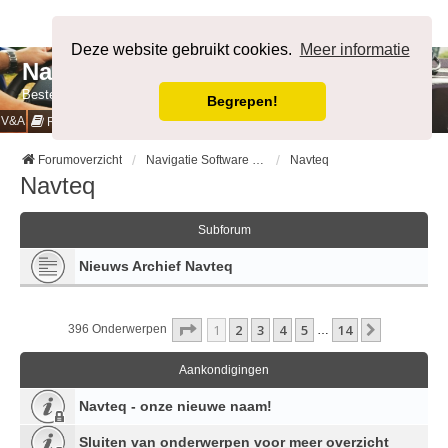
Afmelden
Deze website gebruikt cookies.
Meer informatie
NavigatieForum
Bestemming bereikt.
Begrepen!
V&A
Cookies & Privacy
Regels
Forumoverzicht
Navigatie Software & Software voor Mobiele Systemen
Navteq
Navteq
Subforum
Nieuws Archief Navteq
Pagina
1
Van
14
1
2
3
4
5
14
Volgende
396 Onderwerpen
…
Aankondigingen
Navteq - onze nieuwe naam!
Sluiten van onderwerpen voor meer overzicht