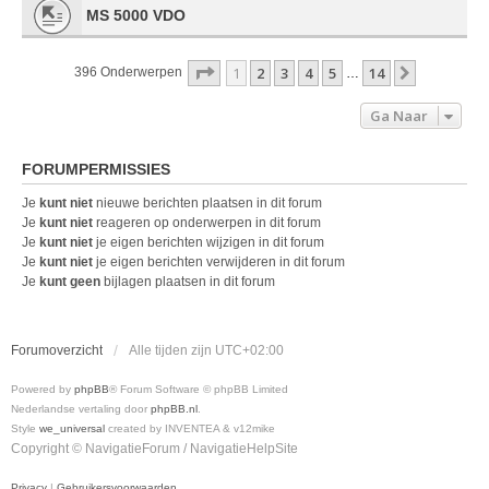
MS 5000 VDO
Pagina
1
Van
14
1
2
3
4
5
14
Volgende
396 Onderwerpen
…
Ga Naar
FORUMPERMISSIES
Je
kunt niet
nieuwe berichten plaatsen in dit forum
Je
kunt niet
reageren op onderwerpen in dit forum
Je
kunt niet
je eigen berichten wijzigen in dit forum
Je
kunt niet
je eigen berichten verwijderen in dit forum
Je
kunt geen
bijlagen plaatsen in dit forum
Forumoverzicht
Alle tijden zijn
UTC+02:00
Powered by
phpBB
® Forum Software © phpBB Limited
Nederlandse vertaling door
phpBB.nl
.
Style
we_universal
created by INVENTEA & v12mike
Copyright © NavigatieForum / NavigatieHelpSite
Privacy
|
Gebruikersvoorwaarden