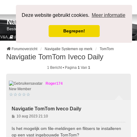
Afmelden
Deze website gebruikt cookies.
Meer informatie
NavigatieForum
Bestemming bereikt.
Begrepen!
V&A
Cookies & Privacy
Regels
Forumoverzicht
Navigatie Systemen op merk
TomTom
Navigatie TomTom Iveco Daily
1 Bericht • Pagina
1
Van
1
Roger174
New Member
Navigatie TomTom Iveco Daily
B
10 aug 2023 21:10
e
r
Is het mogelijk om file-meldingen en flitsers te installeren
i
op een vast ingebouwde TomTom?