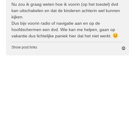
c
Nu zou ik graag weten hoe ik voorin (op het toestel) dvd
h
kan uitschakelen en dat de kinderen achterin wel kunnen
t
kijken.
Dus bijv voorin radio of navigatie aan en op de
hoofdschermen een dvd. Wie kan me helpen, gaan op
vakantie dus lichtelijke paniek hier dat het niet werkt.
Show post links
O
m
h
o
o
g