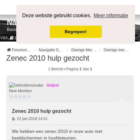
Afmelden
Deze website gebruikt cookies.
Meer informatie
NavigatieForum
Bestemming bereikt.
Begrepen!
V&A
Cookies & Privacy
Regels
Forumoverzicht
Navigatie Systemen op merk
Overige Merken
Overige merken -- VASTE INBOUW --
Zenec 2010 hulp gezocht
1 Bericht • Pagina
1
Van
1
Geijsel
New Member
Zenec 2010 hulp gezocht
B
22 jan 2018 14:41
e
r
We hebben een zenec 2010 in onze auto met
i
beeldschermen in hoofdsteunen.