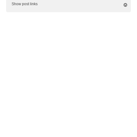
Show post links
O
m
h
o
o
g