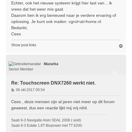
Echter, ook het nieuwe systeem krijgt hier last van... ik
vrees dat het weer mis gaat.
Daarom ben ik erg benieuwd naar je verdere ervaring of
oplossing. Je kunt ook mailen: cgrol<at>home.nl
Bedankt,
Cees
Show post links
O
m
h
o
Mazurka
o
g
Senior Member
Re: Touchscreen DNX7260 werkt niet.
B
06 okt 2017 00:54
e
r
Cees , deze mensen zijn al jaren niet meer op dit forum
i
geweest, dus een reactie lijkt mij vrij nihil.
c
h
Saab 9-3 Navigatie Aisin SDAL 2008 ( sold)
t
Saab 9-3 Estate 1.8T Biopower met TT 6200.