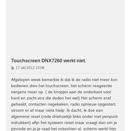
Touchscreen DNX7260 werkt niet.
B
17 okt 2012 13:06
e
r
Afgelopen week bemerkte ik dat ik de radio niet meer kon
i
bedienen dmv het touchscreen, het scherm reageerde
c
nergens meer op. ( de knopjes aan de onderkant voor
h
hard en zacht enz die deden het wel) Het scherm eraf
t
gehaald, contacten nagekeken, radio opnieuw opgestart,
stroom er af maar niets hielp. Ik dacht, ik doe een
algemene reset (rode driehoekje links onder met penpunt
indrukken) afijn het systeem reset maar vraagt dan om je
pincode en ja je raad het misschien al, scherm werkt hier