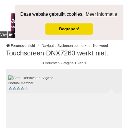
Afmelden
Deze website gebruikt cookies.
Meer informatie
NavigatieForum
Bestemming bereikt.
Begrepen!
V&A
Cookies & Privacy
Regels
Forumoverzicht
Navigatie Systemen op merk
Kenwood
Touchscreen DNX7260 werkt niet.
3 Berichten • Pagina
1
Van
1
vigatie
Normal Member