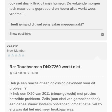
ook niet dus ik flink uit mijn humeur. De volgende morgen
toch maar eens geprobeerd en hoera alles werkt weer,
vreemd!!!!
Heeft iemand dit wel eens vaker meegemaakt?
Show post links
O
m
h
o
cees12
o
New Member
g
Re: Touchscreen DNX7260 werkt niet.
B
04 okt 2017 14:38
e
r
Heb je een reactie of een oplossing gevonden voor dit
i
probleem?
c
Ik heb een IX20 van 2011 (nieuw gekocht) met precies
h
hetzelfde probleem. Zelfs (aan eind van garantieperiode)
t
een geheel nieuw systeem ontvangen, omdat het euvel zo
erg was dat het niet meer bruikbaar was.