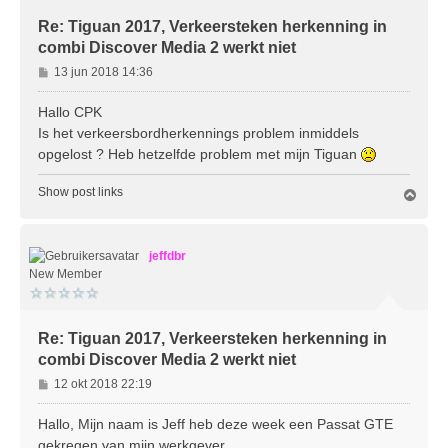
Re: Tiguan 2017, Verkeersteken herkenning in
combi Discover Media 2 werkt niet
B
13 jun 2018 14:36
e
r
Hallo CPK
i
Is het verkeersbordherkennings problem inmiddels
c
opgelost ? Heb hetzelfde problem met mijn Tiguan
h
t
Show post links
O
m
h
o
jeffdbr
o
g
New Member
Re: Tiguan 2017, Verkeersteken herkenning in
combi Discover Media 2 werkt niet
B
12 okt 2018 22:19
e
r
Hallo, Mijn naam is Jeff heb deze week een Passat GTE
i
gekregen van mijn werkgever.