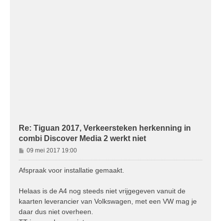
Re: Tiguan 2017, Verkeersteken herkenning in
combi Discover Media 2 werkt niet
B
09 mei 2017 19:00
e
r
Afspraak voor installatie gemaakt.
i
c
Helaas is de A4 nog steeds niet vrijgegeven vanuit de
h
kaarten leverancier van Volkswagen, met een VW mag je
t
daar dus niet overheen.