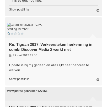
TT is zo gek nog niet.
Show post links
O
m
h
o
CPK
o
g
Starting Member
Re: Tiguan 2017, Verkeersteken herkenning in
combi Discover Media 2 werkt niet
B
29 mei 2017 17:56
e
r
Update is bij mij gedaan en alles lijkt naar behoren te
i
werken.
c
h
Show post links
O
t
m
h
o
Verwijderde gebruiker 127666
o
g