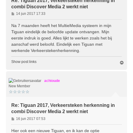
Re: Tiguan 2017, Verkeersteken herkenning in
combi Discover Media 2 werkt niet
B
14 jun 2017 17:33
e
r
Na 7 maanden heeft het MultieMedia systeem in mijn
i
Tiguan eindelijk de beloofde update ontvangen. Mijn
c
eerste indruk is goed. Alles lijkt te werken zoals het bij
h
aanschaf werd beloofd. Eindelijk een Tiguan met
t
werkende Verkeerstekenherkenning.
Show post links
O
m
h
o
achtoude
o
g
New Member
Re: Tiguan 2017, Verkeersteken herkenning in
combi Discover Media 2 werkt niet
B
16 jun 2017 07:53
e
r
Hier ook een nieuwe Tiguan, en ik kan de optie