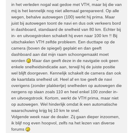
c
in het verleden nogal wat gedoe met VTH, maar bij die van
h
mij is het kennelijk nog niet allemaal gerepareerd. Op alle
t
wegen, behalve autowegen (100) werkt hij prima. Maar
juist bij autowegen toont de navi en dus ook verkeers bord
in dashboard, standaard de snelheid van 80 km. Echter bij
in- en uitvoegstroken schakelt hij even naar 100 km !! Bij
uitschakelen VTH zelfde probleem. Een ducttape op de
camera (boven de spiegel) geplakt en dan geeft
dashboard aan dat mijn raam schoongemaakt moet
worden
Maar dan geeft deze in de navigatie ook geen
enkele snelheidsindicatie aan, terwijl hij de juiste positie
wel blijft doorgeven. Kennelijk schakelt de camera dan ook
de kaartdata snelheid uit. Heel af en toe geeft de navi
overigens (zonder plakkertje) snelheden op autowegen die
nergens op slaan zoals 110 en heel enkel 100 zonder in-
en uitvoegstrook. Kortom, werkt de VTH prima, maar niet
op autowegen. Wel hinderlijk omdat ik een automatische
waarschuwing krijg bij 10 km te snel.
Volgende week naar de dealer. Zij gaan dieper inzoomen,
ik blijf nog even hoopvol, zelfs na het lezen van diverse
forums