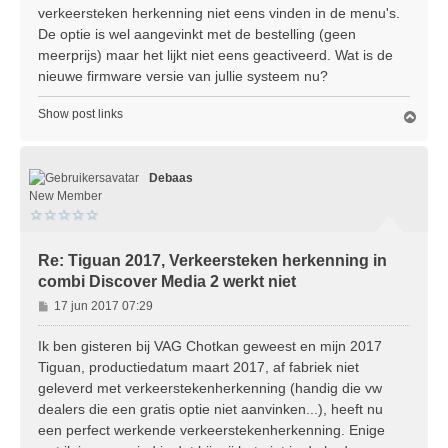
i
verkeersteken herkenning niet eens vinden in de menu's.
c
De optie is wel aangevinkt met de bestelling (geen
h
meerprijs) maar het lijkt niet eens geactiveerd. Wat is de
t
nieuwe firmware versie van jullie systeem nu?
Show post links
O
m
h
o
Debaas
o
g
New Member
Re: Tiguan 2017, Verkeersteken herkenning in
combi Discover Media 2 werkt niet
B
17 jun 2017 07:29
e
r
Ik ben gisteren bij VAG Chotkan geweest en mijn 2017
i
Tiguan, productiedatum maart 2017, af fabriek niet
c
geleverd met verkeerstekenherkenning (handig die vw
h
dealers die een gratis optie niet aanvinken...), heeft nu
t
een perfect werkende verkeerstekenherkenning. Enige