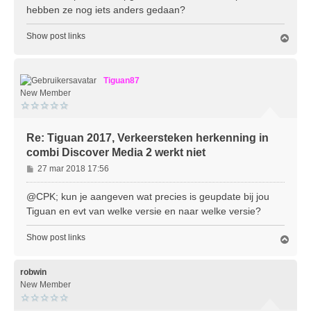
hebben ze nog iets anders gedaan?
Show post links
O
m
h
o
Tiguan87
o
g
New Member
Re: Tiguan 2017, Verkeersteken herkenning in
combi Discover Media 2 werkt niet
B
27 mar 2018 17:56
e
r
@CPK; kun je aangeven wat precies is geupdate bij jou
i
Tiguan en evt van welke versie en naar welke versie?
c
h
Show post links
O
t
m
h
o
robwin
o
New Member
g