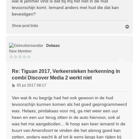
wat ik jammer vind is dat bij mij het niet in de hud
tevoorschijn komt. Iemand anders met hud die dat kan
bevestigen?
Show post links
O
m
h
o
Debaas
o
g
New Member
Re: Tiguan 2017, Verkeersteken herkenning in
combi Discover Media 2 werkt niet
B
05 jul 2017 08:17
e
r
Van wat ik nu begrijp had het ook gewoon in de hud
i
tevoorschijn kunnen komen als het goed geprogrammeerd
c
was. Helaas, pindakaas voor mij, ga niet weer een uur
h
heen en een uur terug zitten in de auto hiervoor, ook al
t
was het me aangeboden... Ik hoop een keer iemand in de
buurt van Amersfoort te vinden die het alsnog goed kan
zetten, anders wacht ik af tot ik eens langs kan rijden bij