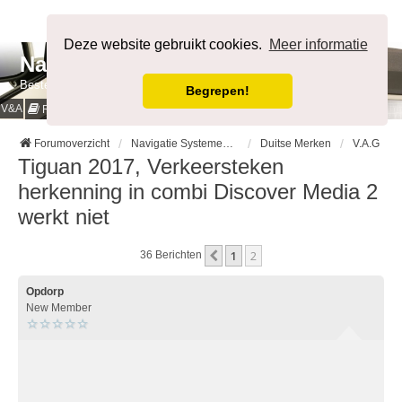
Afmelden
Deze website gebruikt cookies.
Meer informatie
NavigatieForum
Bestemming bereikt.
Begrepen!
V&A
Cookies & Privacy
Regels
Forumoverzicht
Navigatie Systemen op Auto merk
Duitse Merken
V.A.G
Tiguan 2017, Verkeersteken
herkenning in combi Discover Media 2
werkt niet
1
2
Vorige
36 Berichten
Opdorp
New Member