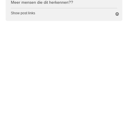
Meer mensen die dit herkennen??
Show post links
O
m
h
o
o
g