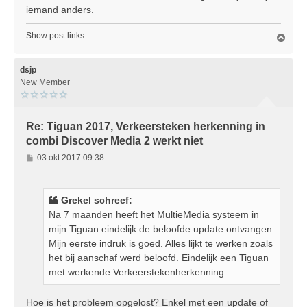
iemand anders.
Show post links
O
m
h
o
dsjp
o
New Member
g
Re: Tiguan 2017, Verkeersteken herkenning in
combi Discover Media 2 werkt niet
B
03 okt 2017 09:38
e
r
i
Grekel schreef:
c
Na 7 maanden heeft het MultieMedia systeem in
h
mijn Tiguan eindelijk de beloofde update ontvangen.
t
Mijn eerste indruk is goed. Alles lijkt te werken zoals
het bij aanschaf werd beloofd. Eindelijk een Tiguan
met werkende Verkeerstekenherkenning.
Hoe is het probleem opgelost? Enkel met een update of