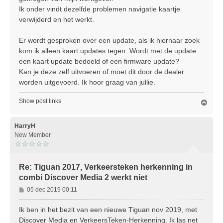
c
Ik onder vindt dezelfde problemen navigatie kaartje
h
verwijderd en het werkt.
t
Er wordt gesproken over een update, als ik hiernaar zoek
kom ik alleen kaart updates tegen. Wordt met de update
een kaart update bedoeld of een firmware update?
Kan je deze zelf uitvoeren of moet dit door de dealer
worden uitgevoerd. Ik hoor graag van jullie.
Show post links
O
m
h
o
HarryH
o
New Member
g
Re: Tiguan 2017, Verkeersteken herkenning in
combi Discover Media 2 werkt niet
B
05 dec 2019 00:11
e
r
Ik ben in het bezit van een nieuwe Tiguan nov 2019, met
i
Discover Media en VerkeersTeken-Herkenning. Ik las net