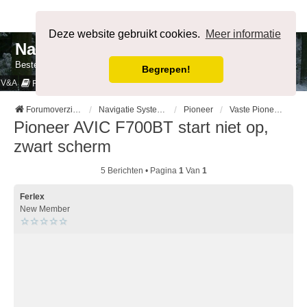
Afmelden
Deze website gebruikt cookies.
Meer informatie
NavigatieForum
Bestemming bereikt.
Begrepen!
V&A
Cookies & Privacy
Regels
Forumoverzicht
Navigatie Systemen op merk
Pioneer
Vaste Pioneer systemen
Pioneer AVIC F700BT start niet op,
zwart scherm
5 Berichten • Pagina
1
Van
1
Ferlex
New Member