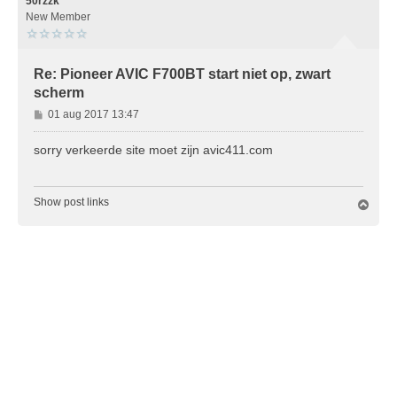
o
50rzzk
o
New Member
g
Re: Pioneer AVIC F700BT start niet op, zwart
scherm
B
01 aug 2017 13:47
e
r
sorry verkeerde site moet zijn avic411.com
i
c
h
Show post links
O
t
m
h
o
o
g