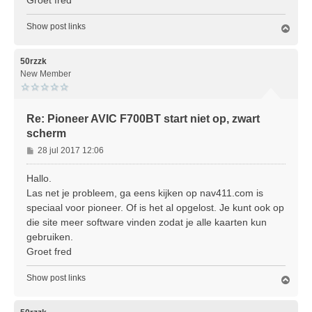
Groet fred
t
Show post links
O
m
h
o
50rzzk
o
New Member
g
Re: Pioneer AVIC F700BT start niet op, zwart
scherm
B
28 jul 2017 12:06
e
r
Hallo.
i
Las net je probleem, ga eens kijken op nav411.com is
c
speciaal voor pioneer. Of is het al opgelost. Je kunt ook op
h
die site meer software vinden zodat je alle kaarten kun
t
gebruiken.
Groet fred
Show post links
O
m
h