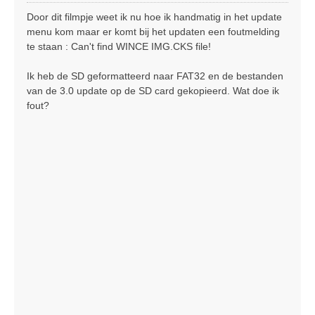
e
r
Door dit filmpje weet ik nu hoe ik handmatig in het update
i
menu kom maar er komt bij het updaten een foutmelding
c
te staan : Can't find WINCE IMG.CKS file!
h
t
Ik heb de SD geformatteerd naar FAT32 en de bestanden
van de 3.0 update op de SD card gekopieerd. Wat doe ik
fout?