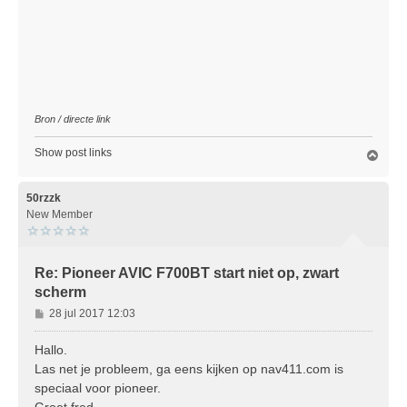
Bron / directe link
Show post links
O
m
h
o
50rzzk
o
New Member
g
Re: Pioneer AVIC F700BT start niet op, zwart
scherm
B
28 jul 2017 12:03
e
r
Hallo.
i
Las net je probleem, ga eens kijken op nav411.com is
c
speciaal voor pioneer.
h