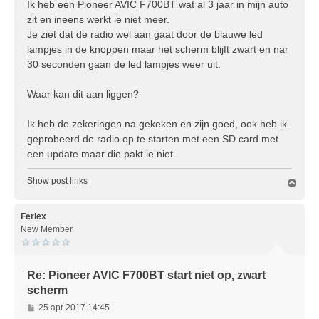
r
Ik heb een Pioneer AVIC F700BT wat al 3 jaar in mijn auto
i
zit en ineens werkt ie niet meer.
c
Je ziet dat de radio wel aan gaat door de blauwe led
h
lampjes in de knoppen maar het scherm blijft zwart en nar
t
30 seconden gaan de led lampjes weer uit.
Waar kan dit aan liggen?
Ik heb de zekeringen na gekeken en zijn goed, ook heb ik
geprobeerd de radio op te starten met een SD card met
een update maar die pakt ie niet.
Show post links
O
m
h
o
Ferlex
o
New Member
g
Re: Pioneer AVIC F700BT start niet op, zwart
scherm
B
25 apr 2017 14:45