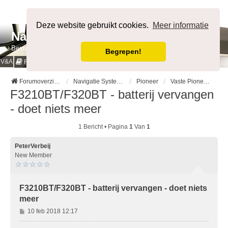
Afmelden
Deze website gebruikt cookies.
Meer informatie
NavigatieForum
Bestemming bereikt.
Begrepen!
V&A
Cookies & Privacy
Regels
Forumoverzicht
Navigatie Systemen op merk
Pioneer
Vaste Pioneer systemen
F3210BT/F320BT - batterij vervangen
- doet niets meer
1 Bericht • Pagina
1
Van
1
PeterVerbeij
New Member
F3210BT/F320BT - batterij vervangen - doet niets
meer
B
10 feb 2018 12:17
e