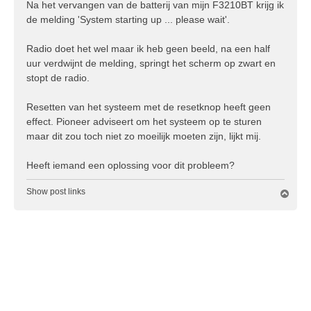
r
Na het vervangen van de batterij van mijn F3210BT krijg ik
i
de melding 'System starting up ... please wait'.
c
h
Radio doet het wel maar ik heb geen beeld, na een half
t
uur verdwijnt de melding, springt het scherm op zwart en
stopt de radio.
Resetten van het systeem met de resetknop heeft geen
effect. Pioneer adviseert om het systeem op te sturen
maar dit zou toch niet zo moeilijk moeten zijn, lijkt mij.
Heeft iemand een oplossing voor dit probleem?
Show post links
O
m
h
o
o
g