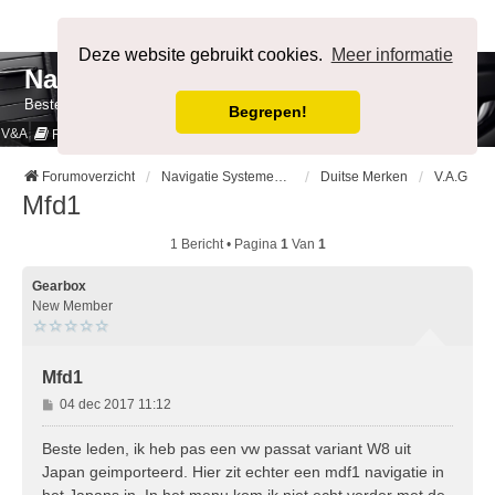
Afmelden
Deze website gebruikt cookies.
Meer informatie
NavigatieForum
Bestemming bereikt.
Begrepen!
V&A
Cookies & Privacy
Regels
Forumoverzicht
Navigatie Systemen op Auto merk
Duitse Merken
V.A.G
Mfd1
1 Bericht • Pagina
1
Van
1
Gearbox
New Member
Mfd1
B
04 dec 2017 11:12
e
r
Beste leden, ik heb pas een vw passat variant W8 uit
i
Japan geimporteerd. Hier zit echter een mdf1 navigatie in
c
het Japans in. In het menu kom ik niet echt verder met de