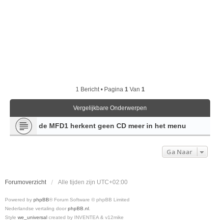
1 Bericht • Pagina
1
Van
1
Vergelijkbare Onderwerpen
de MFD1 herkent geen CD meer in het menu
Ga Naar
Forumoverzicht
Alle tijden zijn
UTC+02:00
Powered by
phpBB
® Forum Software © phpBB Limited
Nederlandse vertaling door
phpBB.nl
.
Style
we_universal
created by INVENTEA & v12mike