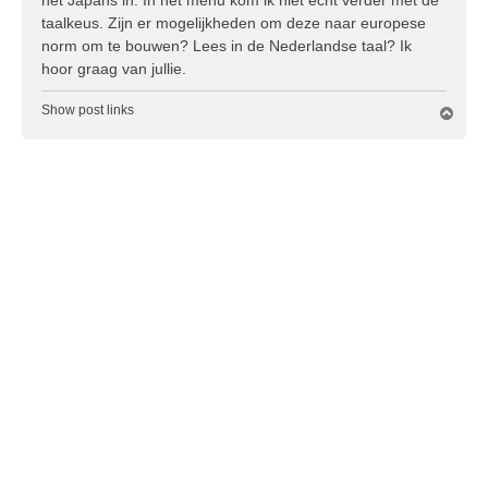
h
taalkeus. Zijn er mogelijkheden om deze naar europese
t
norm om te bouwen? Lees in de Nederlandse taal? Ik
hoor graag van jullie.
Show post links
O
m
h
o
o
g