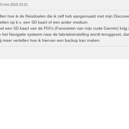
20 nov 2016 23:21
ellen hoe ik de Reisdoelen die ik zelf heb aangemaakt met mijn Discove
etten op b.v. een SD kaart of een ander medium.
et een SD kaart van de POI's (Favorieten van mijn oude Garmin) krijg i
de het Navigatie systeem naar de fabrieksinstelling wordt teruggezet, dan
ij meer vertellen hoe ik hiervan een backup kan maken.