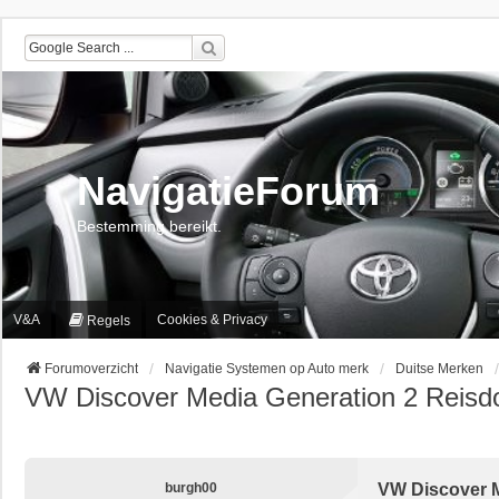
NavigatieForum
Bestemming bereikt.
V&A
Cookies & Privacy
Regels
Forumoverzicht
Navigatie Systemen op Auto merk
Duitse Merken
VW Discover Media Generation 2 Reisd
burgh00
VW Discover M