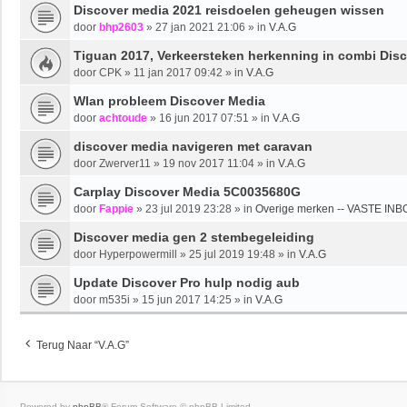
Discover media 2021 reisdoelen geheugen wissen
door
bhp2603
» 27 jan 2021 21:06 » in
V.A.G
Tiguan 2017, Verkeersteken herkenning in combi Disc
door
CPK
» 11 jan 2017 09:42 » in
V.A.G
Wlan probleem Discover Media
door
achtoude
» 16 jun 2017 07:51 » in
V.A.G
discover media navigeren met caravan
door
Zwerver11
» 19 nov 2017 11:04 » in
V.A.G
Carplay Discover Media 5C0035680G
door
Fappie
» 23 jul 2019 23:28 » in
Overige merken -- VASTE INB
Discover media gen 2 stembegeleiding
door
Hyperpowermill
» 25 jul 2019 19:48 » in
V.A.G
Update Discover Pro hulp nodig aub
door
m535i
» 15 jun 2017 14:25 » in
V.A.G
Terug Naar “V.A.G”
Powered by
phpBB
® Forum Software © phpBB Limited