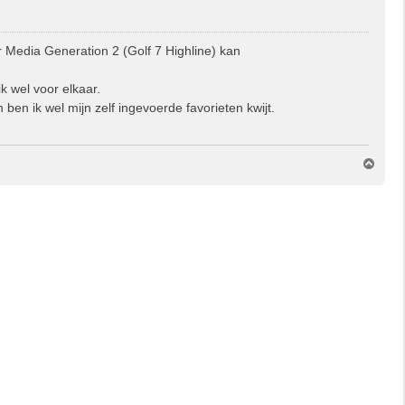
r Media Generation 2 (Golf 7 Highline) kan
k wel voor elkaar.
 ben ik wel mijn zelf ingevoerde favorieten kwijt.
O
m
h
o
o
g