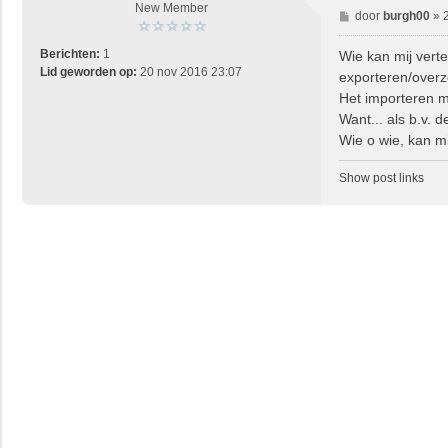
New Member
B
door
burgh00
»
e
r
Berichten:
1
Wie kan mij vert
i
Lid geworden op:
20 nov 2016 23:07
exporteren/overz
c
Het importeren m
h
Want... als b.v. 
t
Wie o wie, kan m
Show post links