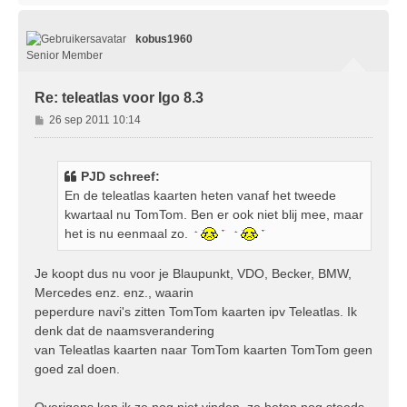
h
o
kobus1960
o
g
Senior Member
Re: teleatlas voor Igo 8.3
B
26 sep 2011 10:14
e
r
i
PJD schreef:
c
En de teleatlas kaarten heten vanaf het tweede
h
kwartaal nu TomTom. Ben er ook niet blij mee, maar
t
het is nu eenmaal zo.
Je koopt dus nu voor je Blaupunkt, VDO, Becker, BMW,
Mercedes enz. enz., waarin
peperdure navi's zitten TomTom kaarten ipv Teleatlas. Ik
denk dat de naamsverandering
van Teleatlas kaarten naar TomTom kaarten TomTom geen
goed zal doen.
Overigens kan ik ze nog niet vinden, ze heten nog steeds