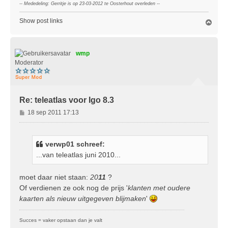
-- Mededeling: Gerritje is op 23-03-2012 te Oosterhout overleden --
Show post links
O
m
h
o
wmp
o
g
Moderator
Re: teleatlas voor Igo 8.3
B
18 sep 2011 17:13
e
r
i
verwp01 schreef:
c
...van teleatlas juni 2010...
h
t
moet daar niet staan:
20
11
?
Of verdienen ze ook nog de prijs '
klanten met oudere
kaarten als nieuw uitgegeven blijmaken
'
Succes = vaker opstaan dan je valt