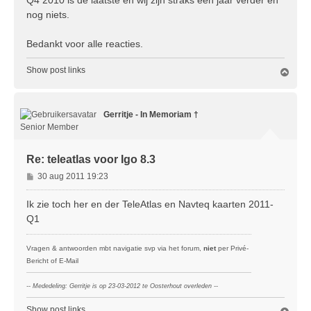
h
nog niets.
t
Bedankt voor alle reacties.
Show post links
O
m
h
o
Gerritje - In Memoriam †
o
g
Senior Member
Re: teleatlas voor Igo 8.3
B
30 aug 2011 19:23
e
r
Ik zie toch her en der TeleAtlas en Navteq kaarten 2011-
i
Q1
c
h
Vragen & antwoorden mbt navigatie svp via het forum,
niet
per Privé-
t
Bericht of E-Mail
-- Mededeling: Gerritje is op 23-03-2012 te Oosterhout overleden --
Show post links
O