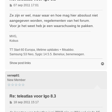
B
07 sep 2011 17:01
e
r
Ze zijn er wel, maar waar en hoe mag hier absoluut niet
i
aangegeven worden, regelementen van het forum.
c
Voor je het weet heb je een waarschuwing te pakken.
h
t
MVG,
Kobus
TT Start 60 Europa, lifetime uptdates + flitsabbo.
Samsung S3 Neo, Sygic 14.5.5. Benelux, benenwagen.
Show post links
O
m
h
o
verwp01
o
New Member
g
Re: teleatlas voor Igo 8.3
B
18 sep 2011 15:17
e
r