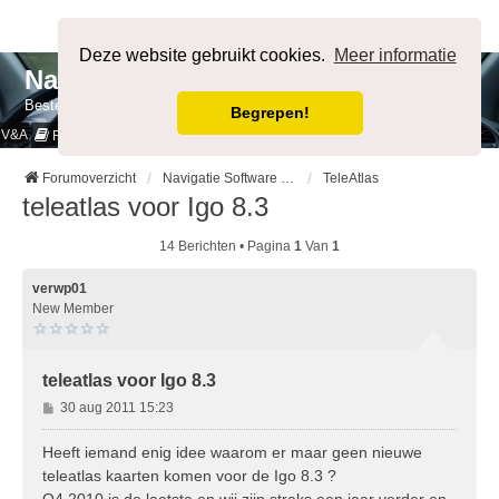
Afmelden
Deze website gebruikt cookies.
Meer informatie
NavigatieForum
Bestemming bereikt.
Begrepen!
V&A
Cookies & Privacy
Regels
Forumoverzicht
Navigatie Software & Software voor Mobiele Systemen
TeleAtlas
teleatlas voor Igo 8.3
14 Berichten • Pagina
1
Van
1
verwp01
New Member
teleatlas voor Igo 8.3
B
30 aug 2011 15:23
e
r
Heeft iemand enig idee waarom er maar geen nieuwe
i
teleatlas kaarten komen voor de Igo 8.3 ?
c
Q4 2010 is de laatste en wij zijn straks een jaar verder en