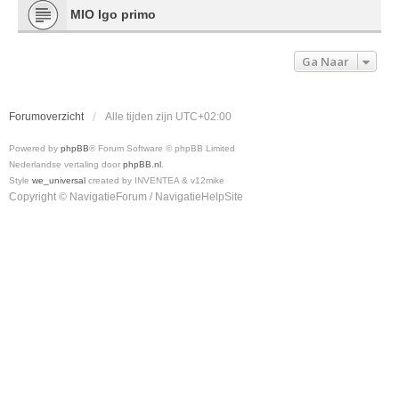
MIO Igo primo
Ga Naar
Forumoverzicht
Alle tijden zijn
UTC+02:00
Powered by
phpBB
® Forum Software © phpBB Limited
Nederlandse vertaling door
phpBB.nl
.
Style
we_universal
created by INVENTEA & v12mike
Copyright © NavigatieForum / NavigatieHelpSite