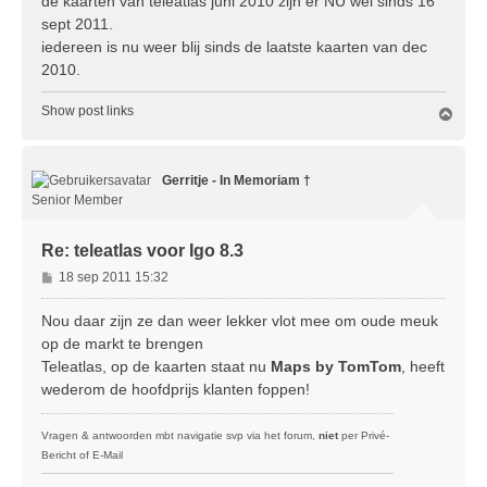
de kaarten van teleatlas juni 2010 zijn er NU wel sinds 16
i
sept 2011.
c
iedereen is nu weer blij sinds de laatste kaarten van dec
h
2010.
t
Show post links
O
m
h
o
Gerritje - In Memoriam †
o
g
Senior Member
Re: teleatlas voor Igo 8.3
B
18 sep 2011 15:32
e
r
Nou daar zijn ze dan weer lekker vlot mee om oude meuk
i
op de markt te brengen
c
Teleatlas, op de kaarten staat nu
Maps by TomTom
, heeft
h
wederom de hoofdprijs klanten foppen!
t
Vragen & antwoorden mbt navigatie svp via het forum,
niet
per Privé-
Bericht of E-Mail