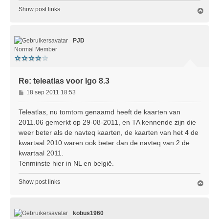
Show post links
O
m
h
o
PJD
o
g
Normal Member
Re: teleatlas voor Igo 8.3
B
18 sep 2011 18:53
e
r
Teleatlas, nu tomtom genaamd heeft de kaarten van
i
2011.06 gemerkt op 29-08-2011, en TA kennende zijn die
c
weer beter als de navteq kaarten, de kaarten van het 4 de
h
kwartaal 2010 waren ook beter dan de navteq van 2 de
t
kwartaal 2011.
Tenminste hier in NL en belgië.
Show post links
O
m
h
o
kobus1960
o