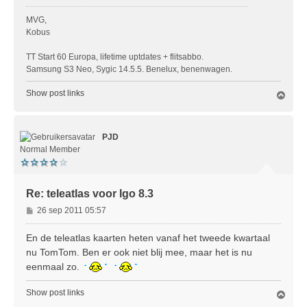
MVG,
Kobus
TT Start 60 Europa, lifetime uptdates + flitsabbo.
Samsung S3 Neo, Sygic 14.5.5. Benelux, benenwagen.
Show post links
O
m
h
o
PJD
o
g
Normal Member
Re: teleatlas voor Igo 8.3
B
26 sep 2011 05:57
e
r
En de teleatlas kaarten heten vanaf het tweede kwartaal
i
nu TomTom. Ben er ook niet blij mee, maar het is nu
c
eenmaal zo.
h
t
Show post links
O
m