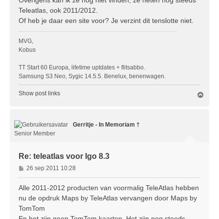
Teleatlas, ook 2011/2012.
Of heb je daar een site voor? Je verzint dit tenslotte niet.
MVG,
Kobus
TT Start 60 Europa, lifetime uptdates + flitsabbo.
Samsung S3 Neo, Sygic 14.5.5. Benelux, benenwagen.
Show post links
O
m
h
o
Gerritje - In Memoriam †
o
g
Senior Member
Re: teleatlas voor Igo 8.3
B
26 sep 2011 10:28
e
r
Alle 2011-2012 producten van voormalig TeleAtlas hebben
i
nu de opdruk Maps by TeleAtlas vervangen door Maps by
c
TomTom
h
En het zijn geen TomTom kaarten. Het zijn nog steeds