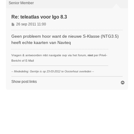
g
Senior Member
Re: teleatlas voor Igo 8.3
B
26 sep 2011 11:00
e
r
Geen probleem hoor want de nieuwe S-Klasse (NTG3.5)
i
heeft echte kaarten van Navteq
c
h
Vragen & antwoorden mbt navigatie svp via het forum,
niet
per Privé-
t
Bericht of E-Mail
-- Mededeling: Gerritje is op 23-03-2012 te Oosterhout overleden --
Show post links
O
m
h
o
o
g