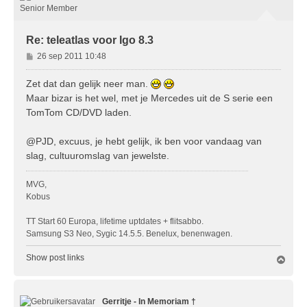
g
Senior Member
Re: teleatlas voor Igo 8.3
B
26 sep 2011 10:48
e
r
Zet dat dan gelijk neer man.
i
Maar bizar is het wel, met je Mercedes uit de S serie een
c
TomTom CD/DVD laden.
h
t
@PJD, excuus, je hebt gelijk, ik ben voor vandaag van
slag, cultuuromslag van jewelste.
MVG,
Kobus
TT Start 60 Europa, lifetime uptdates + flitsabbo.
Samsung S3 Neo, Sygic 14.5.5. Benelux, benenwagen.
Show post links
O
m
h
o
Gerritje - In Memoriam †
o