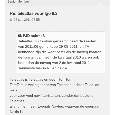
g
Senior Member
Re: teleatlas voor Igo 8.3
B
25 sep 2011 23:55
e
r
i
PJD schreef:
c
Teleatlas, nu tomtom genaamd heeft de kaarten
h
van 2011.06 gemerkt op 29-08-2011, en TA
t
kennende zijn die weer beter als de navteq kaarten,
de kaarten van het 4 de kwartaal 2010 waren ook
beter dan de navteq van 2 de kwartaal 2011.
Tenminste hier in NL en belgië.
Teleatlas is Teleatlas en geen TomTom.
TomTom is wel eigenaar van Teleatlas, echter Teleatlas
werkt
voor zeer veel navi fabrikanten, zonder dat bestond
Teleatlas
allang niet meer. Evenals Navteq, waarvan de eigenaar
Nokia is.