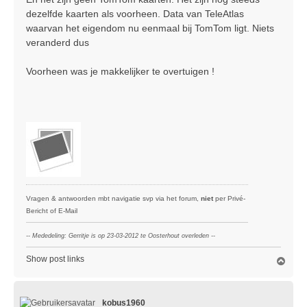
t
dezelfde kaarten als voorheen. Data van TeleAtlas
waarvan het eigendom nu eenmaal bij TomTom ligt. Niets
veranderd dus
Voorheen was je makkelijker te overtuigen !
Vragen & antwoorden mbt navigatie svp via het forum,
niet
per Privé-
Bericht of E-Mail
-- Mededeling: Gerritje is op 23-03-2012 te Oosterhout overleden --
Show post links
O
m
h
o
kobus1960
o