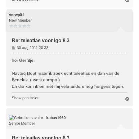
m
h
o
verwp01
o
New Member
g
Re: teleatlas voor Igo 8.3
B
30 aug 2011 20:33
e
r
hoi Gerritje,
i
c
Navteq klopt maar ik zoek echt teleatlas en dan van de
h
Benelux. ( west europa )
t
En die kom ik en met mij vele andere nog nergens tegen.
Show post links
O
m
h
o
kobus1960
o
g
Senior Member
Re: teleatlas voor Igo 8.3