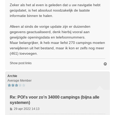
Zeker als het al even is geleden dat u uw navigatie hebt
geüpdatet, is het absoluut noodzakelijk de laatste
informatie binnen te halen.
Alleen al sinds de vorige update zijn er duizenden
gegevens geactualiseerd, denk hierbij vooral aan
gewijzigde openingsdata en telefoonnummers.
Maar belangrijker, ik heb maar liefst 270 campings moeten
verwijderen uit het bestand, maar ik kon er zelfs nog meer
(461) toevoegen.
Show post links
O
m
h
o
Archie
o
Average Member
g
Re: POI's voor zo'n 34000 campings (bijna alle
systemen)
B
29 apr 2022 14:13
e