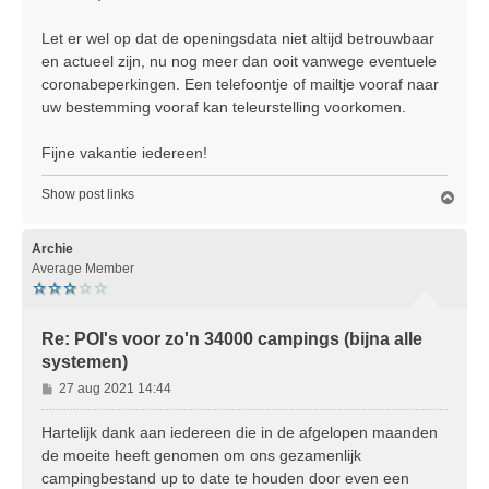
Let er wel op dat de openingsdata niet altijd betrouwbaar
en actueel zijn, nu nog meer dan ooit vanwege eventuele
coronabeperkingen. Een telefoontje of mailtje vooraf naar
uw bestemming vooraf kan teleurstelling voorkomen.
Fijne vakantie iedereen!
Show post links
O
m
h
o
Archie
o
Average Member
g
Re: POI's voor zo'n 34000 campings (bijna alle
systemen)
B
27 aug 2021 14:44
e
r
Hartelijk dank aan iedereen die in de afgelopen maanden
i
de moeite heeft genomen om ons gezamenlijk
c
campingbestand up to date te houden door even een
h