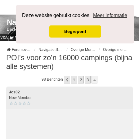
Afmelden
Deze website gebruikt cookies.
Meer informatie
NavigatieForum
Bestemming bereikt.
Begrepen!
V&A
Cookies & Privacy
Regels
Forumoverzicht
Navigatie Systemen op merk
Overige Merken
Overige merken -- MOBIEL --
POI's voor zo'n 16000 campings (bijna
alle systemen)
1
2
3
4
Vorige
98 Berichten
Jos02
New Member