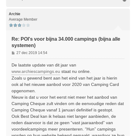
m
h
o
Archie
o
Average Member
g
Re: POI's voor bijna 34.000 campings (bijna alle
systemen)
B
27 dec 2019 14:54
e
r
De laatste update van dit jaar van
i
www.archiescampings.eu
staat nu online.
c
Zoals u gewend bent aan het eind van het jaar is hierin
h
ook al het nieuwe aanbod voor 2020 van Camping Card
t
opgenomen.
Nieuw is dat u voor het eerst niet meer het aanbod van
Camping Cheque zult vinden om de eenvoudige reden dat
Camping Cheque vanaf 1 januari definitief is gestopt.
Ook Best Deal kan ik helaas niet langer aanbieden, de
reden daarvoor is dat ze geen “vast jaaraanbod” van
voordeelcampings meer presenteren. “Hun” campings
worden op hun website bekend gemaakt, waardoor ze hun