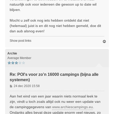
natuurlijk ook voor iedereen die gewoon up to date wil
blijven.
Mocht u zelf ook nog iets hebben ontdekt dat niet
(helemaal) juist is en dit nog niet hebben gemeld, doe dit
dan aub alsnog even!
Show post links
O
m
h
o
Archie
o
Average Member
g
Re: POI's voor zo'n 16000 campings (bijna alle
systemen)
B
24 dec 2020 15:58
e
r
Aan het eind van een jaar waarin niets normaal leek te
i
zijn, vindt u toch zoals altijd ook nu weer een update van
c
de campinggegevens van
www.archiescampings.eu
.
h
Ondanks alles bevat deze update enorm veel nieuws, zo
t