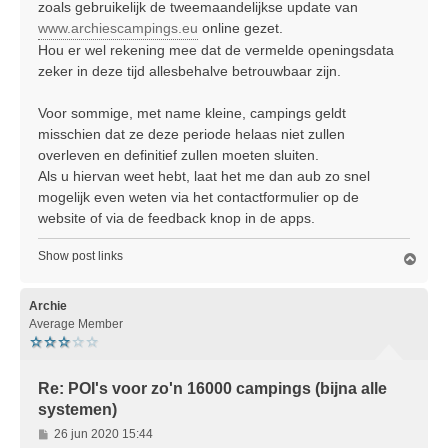
zoals gebruikelijk de tweemaandelijkse update van
www.archiescampings.eu
online gezet.
Hou er wel rekening mee dat de vermelde openingsdata
zeker in deze tijd allesbehalve betrouwbaar zijn.
Voor sommige, met name kleine, campings geldt
misschien dat ze deze periode helaas niet zullen
overleven en definitief zullen moeten sluiten.
Als u hiervan weet hebt, laat het me dan aub zo snel
mogelijk even weten via het contactformulier op de
website of via de feedback knop in de apps.
Show post links
O
m
h
o
Archie
o
Average Member
g
Re: POI's voor zo'n 16000 campings (bijna alle
systemen)
B
26 jun 2020 15:44