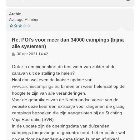
m
h
o
Archie
o
Average Member
g
Re: POI's voor meer dan 34000 campings (bijna
alle systemen)
B
30 apr 2021 14:42
e
r
Ook zin om binnenkort de tent weer van zolder of de
i
caravan uit de stalling te halen?
c
Haal dan wel even de laatste update van
h
www.archiecampings.eu
binnen om weer helemaal op de
t
hoogte te zijn van alle veranderingen.
Voor de gebruikers van de Nederlandse versie van de
website deze keer een extraatje voor diegenen die graag
campings bezoeken die zijn aangesloten bij de Stichting
Vrije Recreatie (SVR).
In de update zijn de openingsdata van duizenden
campings toegevoegd of gecontroleerd. Let er echter wel
op dat door de pandemie deze tijden kunnen afwijken!