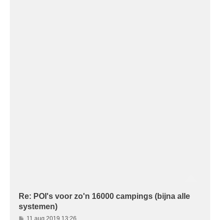
Re: POI's voor zo'n 16000 campings (bijna alle
systemen)
B
11 aug 2019 13:26