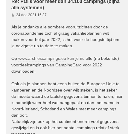
Re: POI's voor meer dan 34.100 campings (bijna
alle systemen)
B
24 dec 2021 15:37
e
r
Als je ondanks alle sombere vooruitzichten door de
i
coronapandemie toch al graag vakantieplannen wilt
c
maken voor het jaar 2022, is het weer de hoogste tijd om
h
je navigatie up to date te maken.
t
Op
www.archiescampings.eu
kun je nu alle (nu bekende)
voordeelcampings van CampingCard voor 2022
downloaden.
Ook als je plannen hebt eens buiten de Europese Unie te
kamperen en de Noordzee over wilt steken, is het zeker
de moeite waard de laatste gegevens binnen te halen, hier
is namelijk weer heel wat aangepast en dan met name in
Noord-Ierland, Schotland en Wales met meer campings
dan ooit.
Natuurlijk zijn ook op het continent enorm veel gegevens
gewijzigd en is ook hier het aantal campings relatief sterk