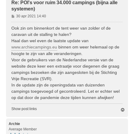
Re: POI's voor ruim 34.000 campings (bijna alle
systemen)
B
30 apr 2021 14:40
e
r
Ook zin om binnenkort de tent weer van zolder of de
i
caravan uit de stalling te halen?
c
Haal dan wel even de laatste update van
h
www.archiecampings.eu
binnen om weer helemaal op de
t
hoogte te zijn van alle veranderingen.
Voor de gebruikers van de Nederlandse versie van de
website deze keer een extraatje voor diegenen die graag
campings bezoeken die zijn aangesloten bij de Stichting
Vrije Recreatie (SVR).
In de update zijn de openingsdata van duizenden
campings toegevoegd of gecontroleerd. Let er echter wel
op dat door de pandemie deze tijden kunnen afwijken!
Show post links
O
m
h
o
Archie
o
Average Member
g