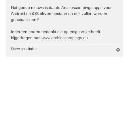
Het goede nieuws is dat de Archiescampings apps voor
Android en iOS blijven bestaan en ook zullen worden
geactualiseerd!
Iedereen enorm bedankt die op enige wijze heeft
bijgedragen aan
www.archiescampings.eu
.
Show post links
O
m
h
o
o
g