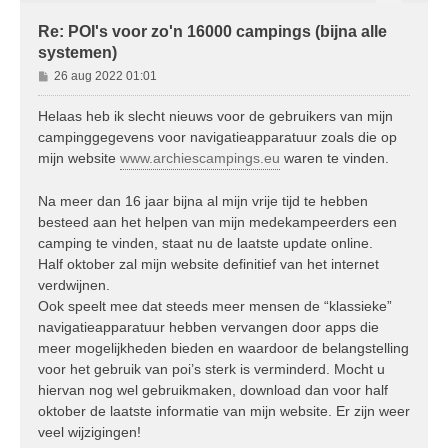
Re: POI's voor zo'n 16000 campings (bijna alle
systemen)
B
26 aug 2022 01:01
e
r
Helaas heb ik slecht nieuws voor de gebruikers van mijn
i
campinggegevens voor navigatieapparatuur zoals die op
c
mijn website
www.archiescampings.eu
waren te vinden.
h
t
Na meer dan 16 jaar bijna al mijn vrije tijd te hebben
besteed aan het helpen van mijn medekampeerders een
camping te vinden, staat nu de laatste update online.
Half oktober zal mijn website definitief van het internet
verdwijnen.
Ook speelt mee dat steeds meer mensen de “klassieke”
navigatieapparatuur hebben vervangen door apps die
meer mogelijkheden bieden en waardoor de belangstelling
voor het gebruik van poi’s sterk is verminderd. Mocht u
hiervan nog wel gebruikmaken, download dan voor half
oktober de laatste informatie van mijn website. Er zijn weer
veel wijzigingen!