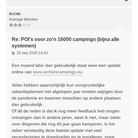
m
h
o
Archie
o
Average Member
g
Re: POI's voor zo'n 16000 campings (bijna alle
systemen)
B
25 sep 2020 14:42
e
r
Een maand later dan gebruikelijk staat weer een update
i
online van
www.archiescampings.eu
.
c
h
Velen hebben waarschijnlijk hun oorspronkelijke
t
vakantieplannen het afgelopen jaar moeten wijzigen door
de pandemie en kwamen misschien op andere plaatsen
dan gebruikelijk.
Of dit de reden is dat ik nog meer feedback heb mogen
ontvangen dan in andere jaren, weet ik niet, maar zeker
voor diegenen die nog dit jaar gaan kamperen, is het
zeker verstandig deze laatste update met veel
veranderingen te downloaden en te installeren, maar