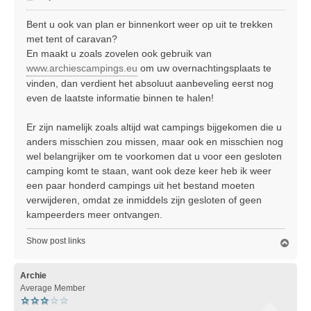
e
r
Bent u ook van plan er binnenkort weer op uit te trekken
i
met tent of caravan?
c
En maakt u zoals zovelen ook gebruik van
h
www.archiescampings.eu
om uw overnachtingsplaats te
t
vinden, dan verdient het absoluut aanbeveling eerst nog
even de laatste informatie binnen te halen!
Er zijn namelijk zoals altijd wat campings bijgekomen die u
anders misschien zou missen, maar ook en misschien nog
wel belangrijker om te voorkomen dat u voor een gesloten
camping komt te staan, want ook deze keer heb ik weer
een paar honderd campings uit het bestand moeten
verwijderen, omdat ze inmiddels zijn gesloten of geen
kampeerders meer ontvangen.
Show post links
O
m
h
o
Archie
o
Average Member
g