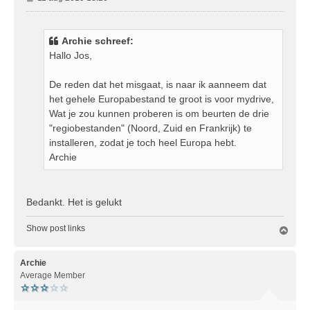
e
r
i
Archie schreef:
c
Hallo Jos,
h
t
De reden dat het misgaat, is naar ik aanneem dat
het gehele Europabestand te groot is voor mydrive,
Wat je zou kunnen proberen is om beurten de drie
"regiobestanden" (Noord, Zuid en Frankrijk) te
installeren, zodat je toch heel Europa hebt.
Archie
Bedankt. Het is gelukt
Show post links
O
m
h
o
Archie
o
Average Member
g