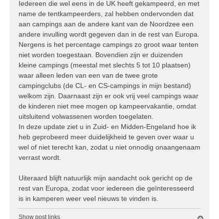
Iedereen die wel eens in de UK heeft gekampeerd, en met
name de tentkampeerders, zal hebben ondervonden dat
aan campings aan de andere kant van de Noordzee een
andere invulling wordt gegeven dan in de rest van Europa.
Nergens is het percentage campings zo groot waar tenten
niet worden toegestaan. Bovendien zijn er duizenden
kleine campings (meestal met slechts 5 tot 10 plaatsen)
waar alleen leden van een van de twee grote
campingclubs (de CL- en CS-campings in mijn bestand)
welkom zijn. Daarnaast zijn er ook vrij veel campings waar
de kinderen niet mee mogen op kampeervakantie, omdat
uitsluitend volwassenen worden toegelaten.
In deze update ziet u in Zuid- en Midden-Engeland hoe ik
heb geprobeerd meer duidelijkheid te geven over waar u
wel of niet terecht kan, zodat u niet onnodig onaangenaam
verrast wordt.
Uiteraard blijft natuurlijk mijn aandacht ook gericht op de
rest van Europa, zodat voor iedereen die geïnteresseerd
is in kamperen weer veel nieuws te vinden is.
Show post links
O