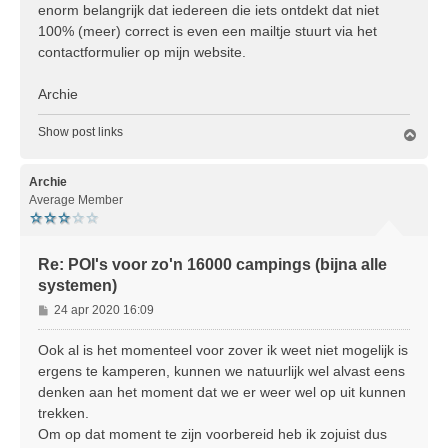
enorm belangrijk dat iedereen die iets ontdekt dat niet
100% (meer) correct is even een mailtje stuurt via het
contactformulier op mijn website.
Archie
Show post links
O
m
h
o
Archie
o
Average Member
g
Re: POI's voor zo'n 16000 campings (bijna alle
systemen)
B
24 apr 2020 16:09
e
r
Ook al is het momenteel voor zover ik weet niet mogelijk is
i
ergens te kamperen, kunnen we natuurlijk wel alvast eens
c
denken aan het moment dat we er weer wel op uit kunnen
h
trekken.
t
Om op dat moment te zijn voorbereid heb ik zojuist dus