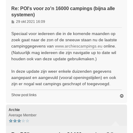
Re: POI's voor zo'n 16000 campings (bijna alle
systemen)
B
29 okt 2021 16:09
e
r
Speciaal voor iedereen die in de komende maanden op
i
zoek gaat naar de zon of de sneeuw staan nu de laatste
c
campinggegevens van
www.archiescampings.eu
online.
h
(Natuurlijk mag iedereen die zijn navigatie up to date wil
t
houden ook van deze update gebruikmaken.)
In deze update zijn weer enkele duizenden gegevens
aangepast en aangevuld (vooral openingstijden) en ook
zijn er nogal wat campings geschrapt of toegevoegd.
Show post links
O
m
h
o
Archie
o
Average Member
g