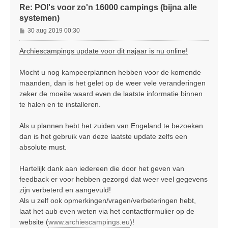
Re: POI's voor zo'n 16000 campings (bijna alle
systemen)
B
30 aug 2019 00:30
e
r
Archiescampings update voor dit najaar is nu online!
i
c
Mocht u nog kampeerplannen hebben voor de komende
h
maanden, dan is het gelet op de weer vele veranderingen
t
zeker de moeite waard even de laatste informatie binnen
te halen en te installeren.
Als u plannen hebt het zuiden van Engeland te bezoeken
dan is het gebruik van deze laatste update zelfs een
absolute must.
Hartelijk dank aan iedereen die door het geven van
feedback er voor hebben gezorgd dat weer veel gegevens
zijn verbeterd en aangevuld!
Als u zelf ook opmerkingen/vragen/verbeteringen hebt,
laat het aub even weten via het contactformulier op de
website (
www.archiescampings.eu
)!