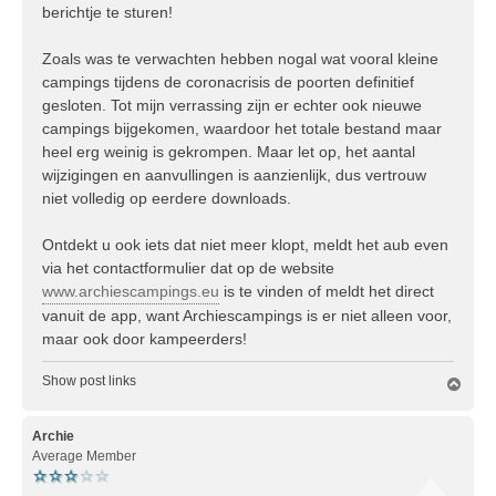
berichtje te sturen!
t
Zoals was te verwachten hebben nogal wat vooral kleine
campings tijdens de coronacrisis de poorten definitief
gesloten. Tot mijn verrassing zijn er echter ook nieuwe
campings bijgekomen, waardoor het totale bestand maar
heel erg weinig is gekrompen. Maar let op, het aantal
wijzigingen en aanvullingen is aanzienlijk, dus vertrouw
niet volledig op eerdere downloads.
Ontdekt u ook iets dat niet meer klopt, meldt het aub even
via het contactformulier dat op de website
www.archiescampings.eu
is te vinden of meldt het direct
vanuit de app, want Archiescampings is er niet alleen voor,
maar ook door kampeerders!
Show post links
O
m
h
o
Archie
o
Average Member
g