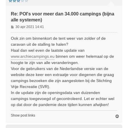
Re: POI's voor meer dan 34.000 campings (bijna
alle systemen)
B
30 apr 2021 14:41
e
r
Ook zin om binnenkort de tent weer van zolder of de
i
caravan uit de stalling te halen?
c
Haal dan wel even de laatste update van
h
www.archiecampings.eu
binnen om weer helemaal op de
t
hoogte te zijn van alle veranderingen.
Voor de gebruikers van de Nederlandse versie van de
website deze keer een extraatje voor diegenen die graag
campings bezoeken die zijn aangesloten bij de Stichting
Vrije Recreatie (SVR).
In de update zijn de openingsdata van duizenden
campings toegevoegd of gecontroleerd. Let er echter wel
op dat door de pandemie deze tijden kunnen afwijken!
Show post links
O
m
h