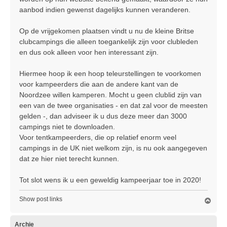
aanbod indien gewenst dagelijks kunnen veranderen.
Op de vrijgekomen plaatsen vindt u nu de kleine Britse
clubcampings die alleen toegankelijk zijn voor clubleden
en dus ook alleen voor hen interessant zijn.
Hiermee hoop ik een hoop teleurstellingen te voorkomen
voor kampeerders die aan de andere kant van de
Noordzee willen kamperen. Mocht u geen clublid zijn van
een van de twee organisaties - en dat zal voor de meesten
gelden -, dan adviseer ik u dus deze meer dan 3000
campings niet te downloaden.
Voor tentkampeerders, die op relatief enorm veel
campings in de UK niet welkom zijn, is nu ook aangegeven
dat ze hier niet terecht kunnen.
Tot slot wens ik u een geweldig kampeerjaar toe in 2020!
Show post links
O
m
h
o
Archie