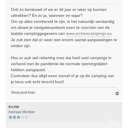
e
r
Ook zo benieuwd of we er dit jaar er weer op kunnen
i
uittrekken? En zo ja, wanneer en waar?
c
Om op alles voorbereid te zijn, is het natuurlijk verstandig
h
om alvast je navigatiesysteem even te voorzien van de
t
laatste campinggegevens van
www.archiescampings.eu
.
Je zult zien dat er weer een enorm aantal aanpassingen te
vinden zijn.
Hou er aub wel rekening mee dat heel veel campings in
verband met de pandemie de normale openingstijden
hebben aangepast.
Controleer dus altijd even vooraf of je op de camping van
je keus ook echt terecht kunt!
Show post links
O
m
h
o
Archie
o
Average Member
g