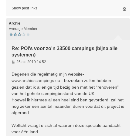
Show post links
O
m
h
o
Archie
o
Average Member
g
Re: POI's voor zo'n 33500 campings (bijna alle
systemen)
B
25 okt 2019 14:52
e
r
Degenen die regelmatig mijn website-
i
www.archiescampings.eu
- bezoeken zullen hebben
c
gezien dat ik al enige tijd bezig ben met het “renoveren”
h
van het gehele campingbestand van de UK.
t
Hoewel ik hiermee al een heel eind ben gevorderd, zal het
nog zeker een aantal maanden duren voordat dit project is
afgerond.
Wellicht vraagt u zich af waarom deze speciale aandacht
voor één land.