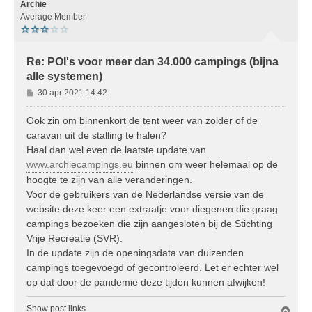
o
Archie
o
Average Member
g
Re: POI's voor meer dan 34.000 campings (bijna
alle systemen)
B
30 apr 2021 14:42
e
r
Ook zin om binnenkort de tent weer van zolder of de
i
caravan uit de stalling te halen?
c
Haal dan wel even de laatste update van
h
www.archiecampings.eu
binnen om weer helemaal op de
t
hoogte te zijn van alle veranderingen.
Voor de gebruikers van de Nederlandse versie van de
website deze keer een extraatje voor diegenen die graag
campings bezoeken die zijn aangesloten bij de Stichting
Vrije Recreatie (SVR).
In de update zijn de openingsdata van duizenden
campings toegevoegd of gecontroleerd. Let er echter wel
op dat door de pandemie deze tijden kunnen afwijken!
Show post links
O