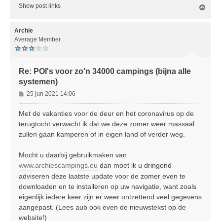
Show post links
O
m
h
o
Archie
o
Average Member
g
Re: POI's voor zo'n 34000 campings (bijna alle
systemen)
B
25 jun 2021 14:06
e
r
Met de vakanties voor de deur en het coronavirus op de
i
terugtocht verwacht ik dat we deze zomer weer massaal
c
zullen gaan kamperen of in eigen land of verder weg.
h
t
Mocht u daarbij gebruikmaken van
www.archiescampings.eu
dan moet ik u dringend
adviseren deze laatste update voor de zomer even te
downloaden en te installeren op uw navigatie, want zoals
eigenlijk iedere keer zijn er weer ontzettend veel gegevens
aangepast. (Lees aub ook even de nieuwstekst op de
website!)