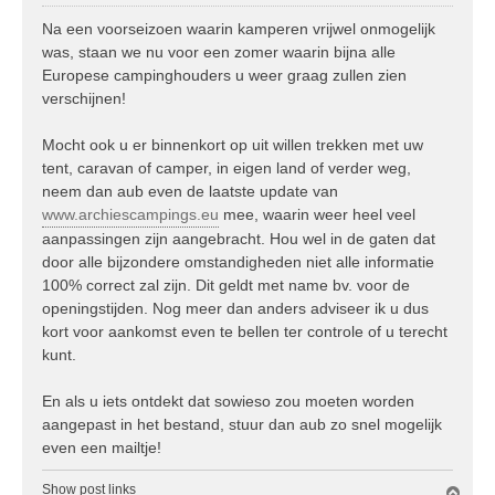
e
r
Na een voorseizoen waarin kamperen vrijwel onmogelijk
i
was, staan we nu voor een zomer waarin bijna alle
c
Europese campinghouders u weer graag zullen zien
h
verschijnen!
t
Mocht ook u er binnenkort op uit willen trekken met uw
tent, caravan of camper, in eigen land of verder weg,
neem dan aub even de laatste update van
www.archiescampings.eu
mee, waarin weer heel veel
aanpassingen zijn aangebracht. Hou wel in de gaten dat
door alle bijzondere omstandigheden niet alle informatie
100% correct zal zijn. Dit geldt met name bv. voor de
openingstijden. Nog meer dan anders adviseer ik u dus
kort voor aankomst even te bellen ter controle of u terecht
kunt.
En als u iets ontdekt dat sowieso zou moeten worden
aangepast in het bestand, stuur dan aub zo snel mogelijk
even een mailtje!
Show post links
O