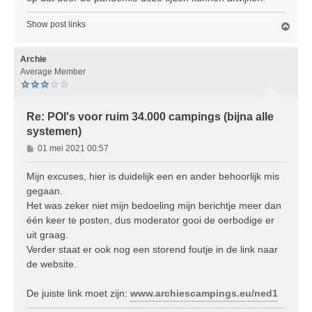
Show post links
O
m
h
o
Archie
o
Average Member
g
Re: POI's voor ruim 34.000 campings (bijna alle
systemen)
B
01 mei 2021 00:57
e
r
Mijn excuses, hier is duidelijk een en ander behoorlijk mis
i
gegaan.
c
Het was zeker niet mijn bedoeling mijn berichtje meer dan
h
één keer te posten, dus moderator gooi de oerbodige er
t
uit graag.
Verder staat er ook nog een storend foutje in de link naar
de website.
De juiste link moet zijn:
www.archiescampings.eu/ned1