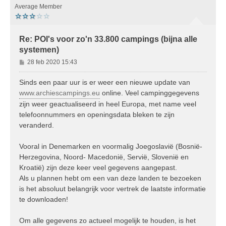
o
Average Member
g
Re: POI's voor zo'n 33.800 campings (bijna alle
systemen)
B
28 feb 2020 15:43
e
r
Sinds een paar uur is er weer een nieuwe update van
i
www.archiescampings.eu
online. Veel campinggegevens
c
zijn weer geactualiseerd in heel Europa, met name veel
h
telefoonnummers en openingsdata bleken te zijn
t
veranderd.
Vooral in Denemarken en voormalig Joegoslavië (Bosnië-
Herzegovina, Noord- Macedonië, Servië, Slovenië en
Kroatië) zijn deze keer veel gegevens aangepast.
Als u plannen hebt om een van deze landen te bezoeken
is het absoluut belangrijk voor vertrek de laatste informatie
te downloaden!
Om alle gegevens zo actueel mogelijk te houden, is het