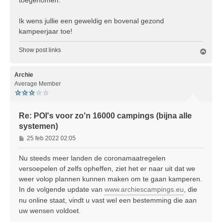
toegenomen.
Ik wens jullie een geweldig en bovenal gezond
kampeerjaar toe!
Show post links
O
m
h
o
Archie
o
Average Member
g
Re: POI's voor zo'n 16000 campings (bijna alle
systemen)
B
25 feb 2022 02:05
e
r
Nu steeds meer landen de coronamaatregelen
i
versoepelen of zelfs opheffen, ziet het er naar uit dat we
c
weer volop plannen kunnen maken om te gaan kamperen.
h
In de volgende update van
www.archiescampings.eu
, die
t
nu online staat, vindt u vast wel een bestemming die aan
uw wensen voldoet.