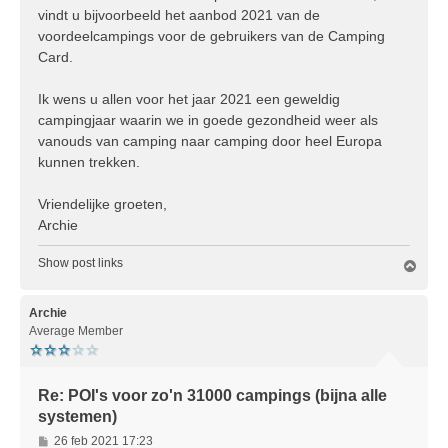
vindt u bijvoorbeeld het aanbod 2021 van de
voordeelcampings voor de gebruikers van de Camping
Card.
Ik wens u allen voor het jaar 2021 een geweldig
campingjaar waarin we in goede gezondheid weer als
vanouds van camping naar camping door heel Europa
kunnen trekken.
Vriendelijke groeten,
Archie
Show post links
O
m
h
o
Archie
o
Average Member
g
Re: POI's voor zo'n 31000 campings (bijna alle
systemen)
B
26 feb 2021 17:23