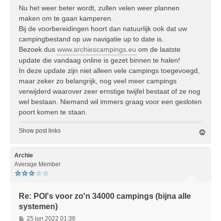
r
Nu het weer beter wordt, zullen velen weer plannen
i
maken om te gaan kamperen.
c
Bij de voorbereidingen hoort dan natuurlijk ook dat uw
h
campingbestand op uw navigatie up to date is.
t
Bezoek dus
www.archiescampings.eu
om de laatste
update die vandaag online is gezet binnen te halen!
In deze update zijn niet alleen vele campings toegevoegd,
maar zeker zo belangrijk, nog veel meer campings
verwijderd waarover zeer ernstige twijfel bestaat of ze nog
wel bestaan. Niemand wil immers graag voor een gesloten
poort komen te staan.
Show post links
O
m
h
o
Archie
o
Average Member
g
Re: POI's voor zo'n 34000 campings (bijna alle
systemen)
B
25 jun 2022 01:36