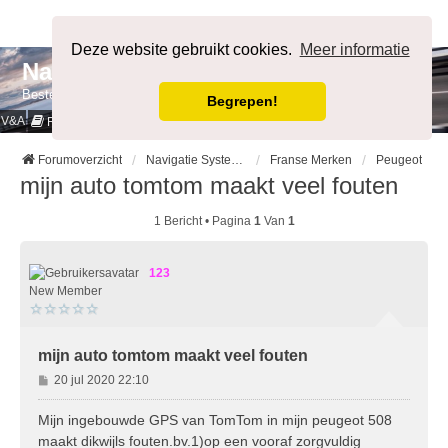
Afmelden
Deze website gebruikt cookies.
Meer informatie
NavigatieForum
Bestemming bereikt.
Begrepen!
V&A
Cookies & Privacy
Regels
Forumoverzicht
Navigatie Systemen op Auto merk
Franse Merken
Peugeot
mijn auto tomtom maakt veel fouten
1 Bericht • Pagina
1
Van
1
123
New Member
mijn auto tomtom maakt veel fouten
B
20 jul 2020 22:10
e
r
Mijn ingebouwde GPS van TomTom in mijn peugeot 508
i
maakt dikwijls fouten.bv.1)op een vooraf zorgvuldig