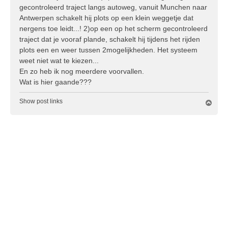
c
gecontroleerd traject langs autoweg, vanuit Munchen naar
h
Antwerpen schakelt hij plots op een klein weggetje dat
t
nergens toe leidt...! 2)op een op het scherm gecontroleerd
traject dat je vooraf plande, schakelt hij tijdens het rijden
plots een en weer tussen 2mogelijkheden. Het systeem
weet niet wat te kiezen...
En zo heb ik nog meerdere voorvallen.
Wat is hier gaande???
Show post links
O
m
h
o
o
g