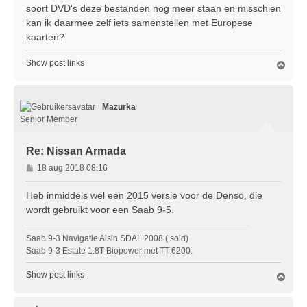
soort DVD's deze bestanden nog meer staan en misschien
kan ik daarmee zelf iets samenstellen met Europese
kaarten?
Show post links
O
m
h
o
Mazurka
o
g
Senior Member
Re: Nissan Armada
B
18 aug 2018 08:16
e
r
Heb inmiddels wel een 2015 versie voor de Denso, die
i
wordt gebruikt voor een Saab 9-5.
c
h
Saab 9-3 Navigatie Aisin SDAL 2008 ( sold)
t
Saab 9-3 Estate 1.8T Biopower met TT 6200.
Show post links
O
m
h