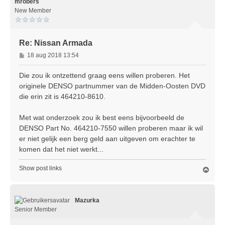
o
mrobers
o
New Member
g
Re: Nissan Armada
B
18 aug 2018 13:54
e
r
Die zou ik ontzettend graag eens willen proberen. Het
i
originele DENSO partnummer van de Midden-Oosten DVD
c
die erin zit is 464210-8610.
h
t
Met wat onderzoek zou ik best eens bijvoorbeeld de
DENSO Part No. 464210-7550 willen proberen maar ik wil
er niet gelijk een berg geld aan uitgeven om erachter te
komen dat het niet werkt...
Show post links
O
m
h
o
Mazurka
o
g
Senior Member