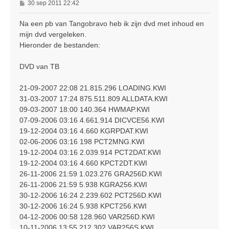
B
30 sep 2011 22:42
e
r
Na een pb van Tangobravo heb ik zijn dvd met inhoud en
i
mijn dvd vergeleken.
c
Hieronder de bestanden:
h
t
DVD van TB
21-09-2007 22:08 21.815.296 LOADING.KWI
31-03-2007 17:24 875.511.809 ALLDATA.KWI
09-03-2007 18:00 140.364 HWMAP.KWI
07-09-2006 03:16 4.661.914 DICVCE56.KWI
19-12-2004 03:16 4.660 KGRPDAT.KWI
02-06-2006 03:16 198 PCT2MNG.KWI
19-12-2004 03:16 2.039.914 PCT2DAT.KWI
19-12-2004 03:16 4.660 KPCT2DT.KWI
26-11-2006 21:59 1.023.276 GRA256D.KWI
26-11-2006 21:59 5.938 KGRA256.KWI
30-12-2006 16:24 2.239.602 PCT256D.KWI
30-12-2006 16:24 5.938 KPCT256.KWI
04-12-2006 00:58 128.960 VAR256D.KWI
10-11-2006 13:55 212.302 VAR256S.KWI