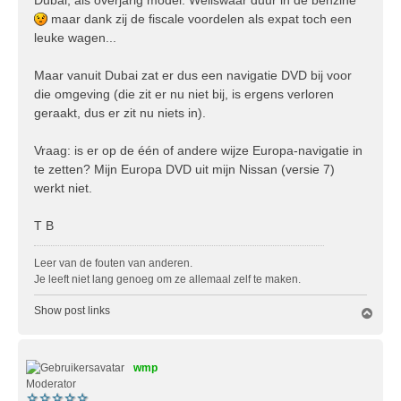
h
maar dank zij de fiscale voordelen als expat toch een
t
leuke wagen...
Maar vanuit Dubai zat er dus een navigatie DVD bij voor
die omgeving (die zit er nu niet bij, is ergens verloren
geraakt, dus er zit nu niets in).
Vraag: is er op de één of andere wijze Europa-navigatie in
te zetten? Mijn Europa DVD uit mijn Nissan (versie 7)
werkt niet.
T B
Leer van de fouten van anderen.
Je leeft niet lang genoeg om ze allemaal zelf te maken.
Show post links
O
m
h
o
wmp
o
g
Moderator