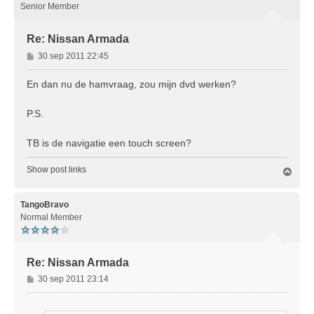
g
Senior Member
Re: Nissan Armada
B
30 sep 2011 22:45
e
r
En dan nu de hamvraag, zou mijn dvd werken?
i
c
P.S.
h
t
TB is de navigatie een touch screen?
Show post links
O
m
h
o
TangoBravo
o
Normal Member
g
Re: Nissan Armada
B
30 sep 2011 23:14
e
r