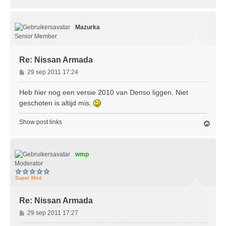
m
h
o
Mazurka
o
g
Senior Member
Re: Nissan Armada
B
29 sep 2011 17:24
e
r
Heb hier nog een versie 2010 van Denso liggen. Niet
i
geschoten is altijd mis.
c
h
Show post links
O
t
m
h
o
wmp
o
g
Moderator
Re: Nissan Armada
B
29 sep 2011 17:27
e