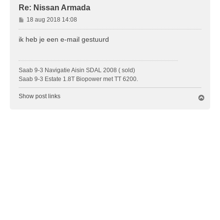
Re: Nissan Armada
B
18 aug 2018 14:08
e
r
ik heb je een e-mail gestuurd
i
c
h
Saab 9-3 Navigatie Aisin SDAL 2008 ( sold)
t
Saab 9-3 Estate 1.8T Biopower met TT 6200.
Show post links
O
m
h
o
o
g