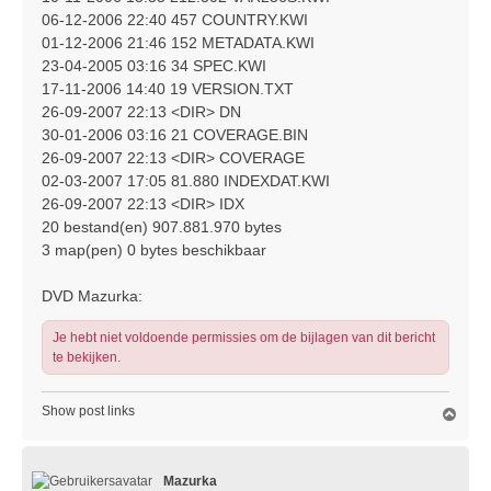
06-12-2006 22:40 457 COUNTRY.KWI
01-12-2006 21:46 152 METADATA.KWI
23-04-2005 03:16 34 SPEC.KWI
17-11-2006 14:40 19 VERSION.TXT
26-09-2007 22:13 <DIR> DN
30-01-2006 03:16 21 COVERAGE.BIN
26-09-2007 22:13 <DIR> COVERAGE
02-03-2007 17:05 81.880 INDEXDAT.KWI
26-09-2007 22:13 <DIR> IDX
20 bestand(en) 907.881.970 bytes
3 map(pen) 0 bytes beschikbaar
DVD Mazurka:
Je hebt niet voldoende permissies om de bijlagen van dit bericht
te bekijken.
Show post links
O
m
h
o
Mazurka
o