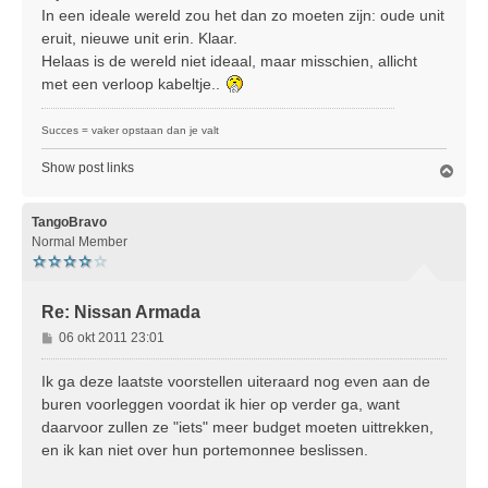
In een ideale wereld zou het dan zo moeten zijn: oude unit
t
eruit, nieuwe unit erin. Klaar.
Helaas is de wereld niet ideaal, maar misschien, allicht
met een verloop kabeltje..
Succes = vaker opstaan dan je valt
Show post links
O
m
h
o
TangoBravo
o
Normal Member
g
Re: Nissan Armada
B
06 okt 2011 23:01
e
r
Ik ga deze laatste voorstellen uiteraard nog even aan de
i
buren voorleggen voordat ik hier op verder ga, want
c
daarvoor zullen ze "iets" meer budget moeten uittrekken,
h
en ik kan niet over hun portemonnee beslissen.
t