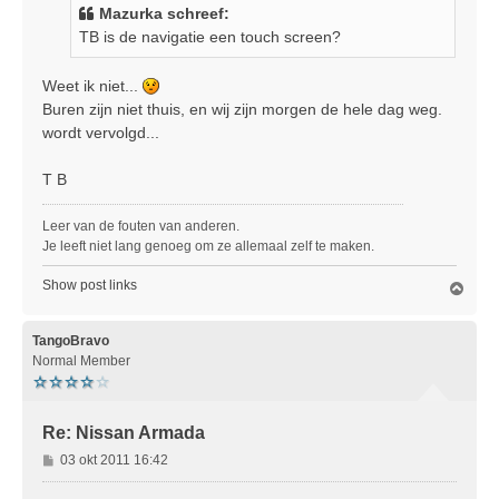
i
Mazurka schreef:
c
TB is de navigatie een touch screen?
h
t
Weet ik niet...
Buren zijn niet thuis, en wij zijn morgen de hele dag weg.
wordt vervolgd...
T B
Leer van de fouten van anderen.
Je leeft niet lang genoeg om ze allemaal zelf te maken.
Show post links
O
m
h
o
TangoBravo
o
Normal Member
g
Re: Nissan Armada
B
03 okt 2011 16:42
e