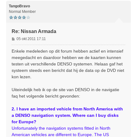
h
o
TangoBravo
o
Normal Member
g
Re: Nissan Armada
B
05 okt 2011 17:11
e
r
Enkele medeleden op dit forum hebben actief en intensief
i
meegedacht en daardoor hebben we de kaarten kunnen
c
testen uit verschillende DENSO systemen. Helaas gaf het
h
systeem steeds een bericht dat hij de data op de DVD niet
t
kon lezen.
Uiteindelijk heb ik op de site van DENSO in de navigatie
faq het volgende bericht gevonden:
2. I have an imported vehicle from North America with
a DENSO navigation system. Where can I buy disks
for Europe?
Unfortunately the navigation systems fitted in North
American vehicles are different to Europe. The US