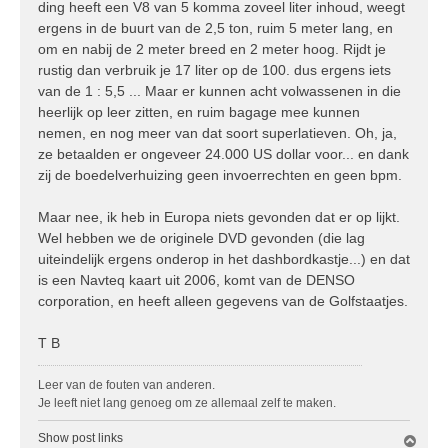
ding heeft een V8 van 5 komma zoveel liter inhoud, weegt
c
ergens in de buurt van de 2,5 ton, ruim 5 meter lang, en
h
om en nabij de 2 meter breed en 2 meter hoog. Rijdt je
t
rustig dan verbruik je 17 liter op de 100. dus ergens iets
van de 1 : 5,5 ... Maar er kunnen acht volwassenen in die
heerlijk op leer zitten, en ruim bagage mee kunnen
nemen, en nog meer van dat soort superlatieven. Oh, ja,
ze betaalden er ongeveer 24.000 US dollar voor... en dank
zij de boedelverhuizing geen invoerrechten en geen bpm.
Maar nee, ik heb in Europa niets gevonden dat er op lijkt.
Wel hebben we de originele DVD gevonden (die lag
uiteindelijk ergens onderop in het dashbordkastje...) en dat
is een Navteq kaart uit 2006, komt van de DENSO
corporation, en heeft alleen gegevens van de Golfstaatjes.
T B
Leer van de fouten van anderen.
Je leeft niet lang genoeg om ze allemaal zelf te maken.
Show post links
O