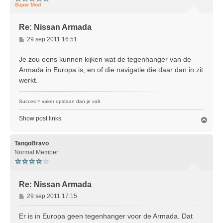
Re: Nissan Armada
B
29 sep 2011 16:51
e
r
Je zou eens kunnen kijken wat de tegenhanger van de
i
Armada in Europa is, en of die navigatie die daar dan in zit
c
werkt.
h
t
Succes = vaker opstaan dan je valt
Show post links
O
m
h
o
TangoBravo
o
Normal Member
g
Re: Nissan Armada
B
29 sep 2011 17:15
e
r
Er is in Europa geen tegenhanger voor de Armada. Dat
i