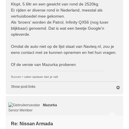
r
Klopt, 5.6ltr en een gewicht van rond de 2520kg.
i
Er rijden er diverse rond in Nederland, meestal als
c
verhuisboedel mee gekomen.
h
Als 'broers' worden de Patrol, Infinity QX56 (nog luxer
t
blijkbaar) genoemd. Dat is wat een beetje Google'n
opleverde.
Omdat de auto niet op de lijst staat van Navteq.nl, zou je
eens contact met ze kunnen opnemen en het hun vragen.
Of de versie van Mazurka proberen.
Succes = vaker opstaan dan je valt
Show post links
O
m
h
o
Mazurka
o
g
Senior Member
Re: Nissan Armada