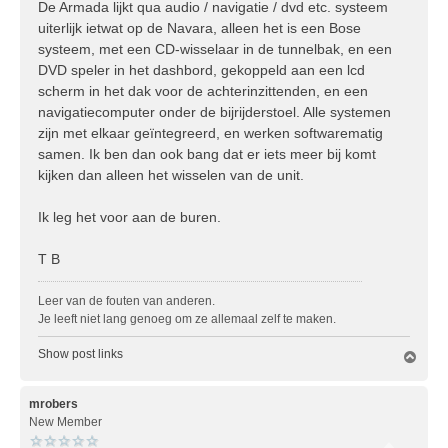
De Armada lijkt qua audio / navigatie / dvd etc. systeem
uiterlijk ietwat op de Navara, alleen het is een Bose
systeem, met een CD-wisselaar in de tunnelbak, en een
DVD speler in het dashbord, gekoppeld aan een lcd
scherm in het dak voor de achterinzittenden, en een
navigatiecomputer onder de bijrijderstoel. Alle systemen
zijn met elkaar geïntegreerd, en werken softwarematig
samen. Ik ben dan ook bang dat er iets meer bij komt
kijken dan alleen het wisselen van de unit.
Ik leg het voor aan de buren.
T B
Leer van de fouten van anderen.
Je leeft niet lang genoeg om ze allemaal zelf te maken.
Show post links
O
m
h
o
mrobers
o
New Member
g