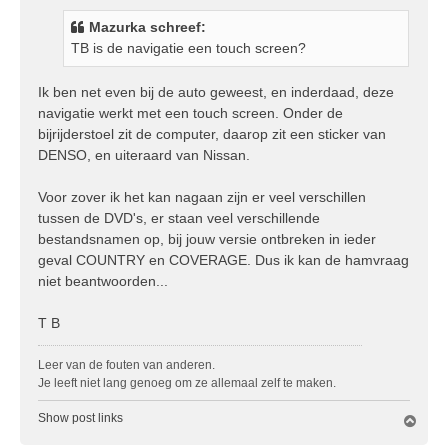
r
i
Mazurka schreef:
c
TB is de navigatie een touch screen?
h
t
Ik ben net even bij de auto geweest, en inderdaad, deze
navigatie werkt met een touch screen. Onder de
bijrijderstoel zit de computer, daarop zit een sticker van
DENSO, en uiteraard van Nissan.
Voor zover ik het kan nagaan zijn er veel verschillen
tussen de DVD's, er staan veel verschillende
bestandsnamen op, bij jouw versie ontbreken in ieder
geval COUNTRY en COVERAGE. Dus ik kan de hamvraag
niet beantwoorden...
T B
Leer van de fouten van anderen.
Je leeft niet lang genoeg om ze allemaal zelf te maken.
Show post links
O
m