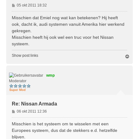
B
05 okt 2011 18:32
e
r
Misschien dat Emiel nog wat kan betekenen? Hij heeft
i
ook, dacht ik, audi systemen vanuit Amerika hier werkend
c
gekregen.
h
Misschien heeft hij ook wel een truc voor het Nissan
t
systeem.
Show post links
O
m
h
o
wmp
o
g
Moderator
Re: Nissan Armada
B
06 okt 2011 12:36
e
r
Misschien is het systeem om te wisselen met een
i
Europees systeem, dus dat de stekkers e.d. hetzelfde
c
blijven.
h