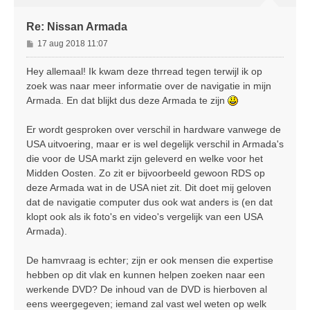
Re: Nissan Armada
B
17 aug 2018 11:07
e
r
Hey allemaal! Ik kwam deze thrread tegen terwijl ik op
i
zoek was naar meer informatie over de navigatie in mijn
c
Armada. En dat blijkt dus deze Armada te zijn
h
t
Er wordt gesproken over verschil in hardware vanwege de
USA uitvoering, maar er is wel degelijk verschil in Armada's
die voor de USA markt zijn geleverd en welke voor het
Midden Oosten. Zo zit er bijvoorbeeld gewoon RDS op
deze Armada wat in de USA niet zit. Dit doet mij geloven
dat de navigatie computer dus ook wat anders is (en dat
klopt ook als ik foto's en video's vergelijk van een USA
Armada).
De hamvraag is echter; zijn er ook mensen die expertise
hebben op dit vlak en kunnen helpen zoeken naar een
werkende DVD? De inhoud van de DVD is hierboven al
eens weergegeven; iemand zal vast wel weten op welk