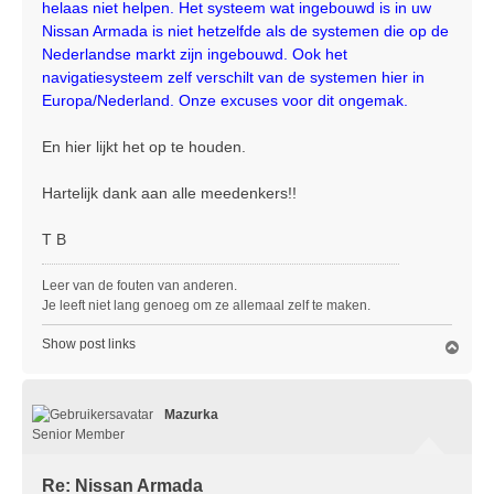
helaas niet helpen. Het systeem wat ingebouwd is in uw
Nissan Armada is niet hetzelfde als de systemen die op de
Nederlandse markt zijn ingebouwd. Ook het
navigatiesysteem zelf verschilt van de systemen hier in
Europa/Nederland. Onze excuses voor dit ongemak.
En hier lijkt het op te houden.
Hartelijk dank aan alle meedenkers!!
T B
Leer van de fouten van anderen.
Je leeft niet lang genoeg om ze allemaal zelf te maken.
Show post links
O
m
h
o
Mazurka
o
g
Senior Member
Re: Nissan Armada