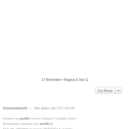
17 Berichten • Pagina
1
Van
1
Ga Naar
Forumoverzicht
Alle tijden zijn
UTC+02:00
Powered by
phpBB
® Forum Software © phpBB Limited
Nederlandse vertaling door
phpBB.nl
.
Style
we_universal
created by INVENTEA & v12mike