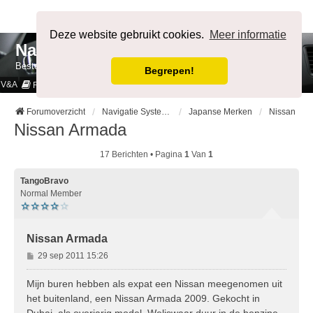
Afmelden
Deze website gebruikt cookies.
Meer informatie
NavigatieForum
Bestemming bereikt.
Begrepen!
V&A
Cookies & Privacy
Regels
Forumoverzicht
Navigatie Systemen op Auto merk
Japanse Merken
Nissan
Nissan Armada
17 Berichten • Pagina
1
Van
1
TangoBravo
Normal Member
Nissan Armada
B
29 sep 2011 15:26
e
r
Mijn buren hebben als expat een Nissan meegenomen uit
i
het buitenland, een Nissan Armada 2009. Gekocht in
c
Dubai, als overjarig model. Weliswaar duur in de benzine