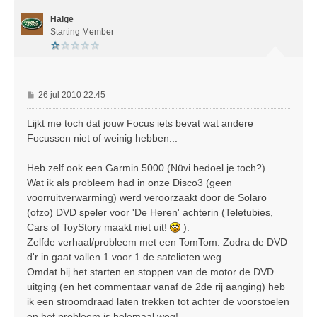
o
Halge
o
g
Starting Member
B
26 jul 2010 22:45
e
r
Lijkt me toch dat jouw Focus iets bevat wat andere
i
Focussen niet of weinig hebben...
c
h
Heb zelf ook een Garmin 5000 (Nüvi bedoel je toch?).
t
Wat ik als probleem had in onze Disco3 (geen
voorruitverwarming) werd veroorzaakt door de Solaro
(ofzo) DVD speler voor 'De Heren' achterin (Teletubies,
Cars of ToyStory maakt niet uit!
).
Zelfde verhaal/probleem met een TomTom. Zodra de DVD
d'r in gaat vallen 1 voor 1 de satelieten weg.
Omdat bij het starten en stoppen van de motor de DVD
uitging (en het commentaar vanaf de 2de rij aanging) heb
ik een stroomdraad laten trekken tot achter de voorstoelen
en het probleem is helemaal weg!