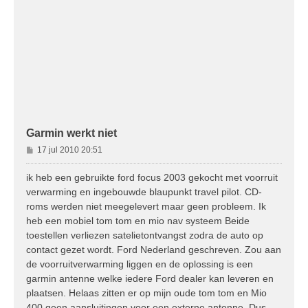
Garmin werkt niet
B
17 jul 2010 20:51
e
r
ik heb een gebruikte ford focus 2003 gekocht met voorruit
i
verwarming en ingebouwde blaupunkt travel pilot. CD-
c
roms werden niet meegelevert maar geen probleem. Ik
h
heb een mobiel tom tom en mio nav systeem Beide
t
toestellen verliezen satelietontvangst zodra de auto op
contact gezet wordt. Ford Nederland geschreven. Zou aan
de voorruitverwarming liggen en de oplossing is een
garmin antenne welke iedere Ford dealer kan leveren en
plaatsen. Helaas zitten er op mijn oude tom tom en Mio
400 geen aansluitingen voor een externe antenne. Dus