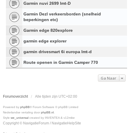
Garmin nuvi 2699 lmt-D
Garmin Dezl verkeersborden (snelheid
beperkingen etc)
Garmin edge 820explore
garmin edge explorer
garmin drivesmart 6i europa lmt-d
Route openen in Garmin Camper 770
Ga Naar
Forumoverzicht
Alle tijden zijn
UTC+02:00
Powered by
phpBB
® Forum Software © phpBB Limited
Nederlandse vertaling door
phpBB.nl
.
Style
we_universal
created by INVENTEA & v12mike
Copyright © NavigatieForum / NavigatieHelpSite