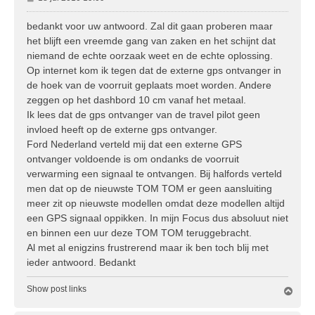
e
r
bedankt voor uw antwoord. Zal dit gaan proberen maar
i
het blijft een vreemde gang van zaken en het schijnt dat
c
niemand de echte oorzaak weet en de echte oplossing.
h
Op internet kom ik tegen dat de externe gps ontvanger in
t
de hoek van de voorruit geplaats moet worden. Andere
zeggen op het dashbord 10 cm vanaf het metaal.
Ik lees dat de gps ontvanger van de travel pilot geen
invloed heeft op de externe gps ontvanger.
Ford Nederland verteld mij dat een externe GPS
ontvanger voldoende is om ondanks de voorruit
verwarming een signaal te ontvangen. Bij halfords verteld
men dat op de nieuwste TOM TOM er geen aansluiting
meer zit op nieuwste modellen omdat deze modellen altijd
een GPS signaal oppikken. In mijn Focus dus absoluut niet
en binnen een uur deze TOM TOM teruggebracht.
Al met al enigzins frustrerend maar ik ben toch blij met
ieder antwoord. Bedankt
Show post links
O
m
h