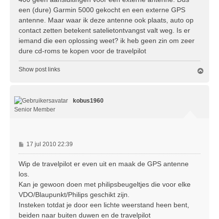
een (dure) Garmin 5000 gekocht en een externe GPS
antenne. Maar waar ik deze antenne ook plaats, auto op
contact zetten betekent satelietontvangst valt weg. Is er
iemand die een oplossing weet? ik heb geen zin om zeer
dure cd-roms te kopen voor de travelpilot
Show post links
O
m
h
o
kobus1960
o
g
Senior Member
B
17 jul 2010 22:39
e
r
Wip de travelpilot er even uit en maak de GPS antenne
i
los.
c
Kan je gewoon doen met philipsbeugeltjes die voor elke
h
VDO/Blaupunkt/Philips geschikt zijn.
t
Insteken totdat je door een lichte weerstand heen bent,
beiden naar buiten duwen en de travelpilot