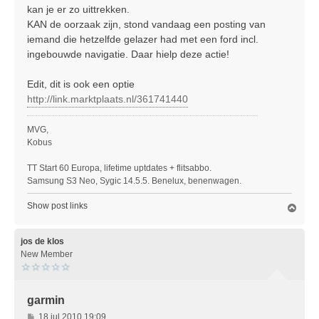
kan je er zo uittrekken.
KAN de oorzaak zijn, stond vandaag een posting van
iemand die hetzelfde gelazer had met een ford incl.
ingebouwde navigatie. Daar hielp deze actie!
Edit, dit is ook een optie
http://link.marktplaats.nl/361741440
MVG,
Kobus
TT Start 60 Europa, lifetime uptdates + flitsabbo.
Samsung S3 Neo, Sygic 14.5.5. Benelux, benenwagen.
Show post links
O
m
h
o
jos de klos
o
New Member
g
garmin
B
18 jul 2010 19:09