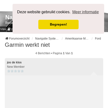
Afmelden
Deze website gebruikt cookies.
Meer informatie
NavigatieForum
Bestemming bereikt.
Begrepen!
V&A
Cookies & Privacy
Regels
Forumoverzicht
Navigatie Systemen op Auto merk
Amerikaanse Merken
Ford
Garmin werkt niet
4 Berichten • Pagina
1
Van
1
jos de klos
New Member