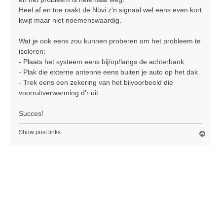
Heel af en toe raakt de Nüvi z'n signaal wel eens even kort
kwijt maar niet noemenswaardig.
Wat je ook eens zou kunnen proberen om het probleem te
isoleren:
- Plaats het systeem eens bij/op/langs de achterbank
- Plak die externe antenne eens buiten je auto op het dak
- Trek eens een zekering van het bijvoorbeeld die
voorruitverwarming d'r uit.
Succes!
Show post links
O
m
h
o
o
g