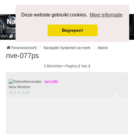
Afmelden
Deze website gebruikt cookies.
Meer informatie
NavigatieForum
Bestemming bereikt.
Begrepen!
V&A
Cookies & Privacy
Regels
Forumoverzicht
Navigatie Systemen op merk
Alpine
nve-077ps
5 Berichten • Pagina
1
Van
1
barry82
New Member