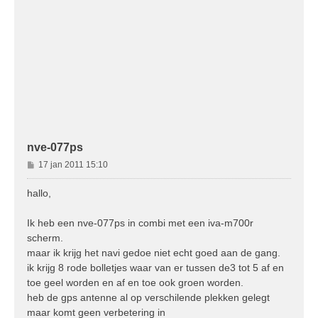
nve-077ps
B
17 jan 2011 15:10
e
r
hallo,
i
c
Ik heb een nve-077ps in combi met een iva-m700r
h
scherm.
t
maar ik krijg het navi gedoe niet echt goed aan de gang.
ik krijg 8 rode bolletjes waar van er tussen de3 tot 5 af en
toe geel worden en af en toe ook groen worden.
heb de gps antenne al op verschilende plekken gelegt
maar komt geen verbetering in