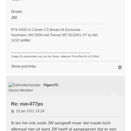
Groet,
JW
RT4-HDD in Citroën C5 Break V6 Exclusive
Voorheen: MS 5500 met 'franse' MT 5010/01-VT en MA
1410 splitter
_______________________________________
Vragen & antwoorden svp via het forum,
niet
per Prive-Bericht of E-Mail.
Show post links
O
m
h
o
Figaro75
o
g
Senior Member
Re: nve-077ps
B
19 jan 2011 10:24
e
r
Ik las het ook zoals JW aangeeft maar dat maakt toch
i
allemaal niet uit want JW heeft al aangegeven dat er een