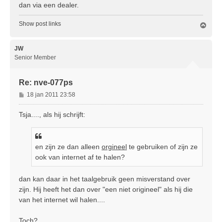
dan via een dealer.
h
t
Show post links
O
m
h
o
JW
o
Senior Member
g
Re: nve-077ps
B
18 jan 2011 23:58
e
r
Tsja...., als hij schrijft:
i
c
h
en zijn ze dan alleen
orgineel
te gebruiken of zijn ze
t
ook van internet af te halen?
dan kan daar in het taalgebruik geen misverstand over
zijn. Hij heeft het dan over "een niet origineel" als hij die
van het internet wil halen....
Toch?