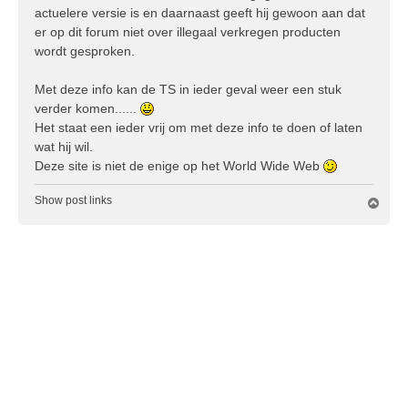
c
actuelere versie is en daarnaast geeft hij gewoon aan dat
h
er op dit forum niet over illegaal verkregen producten
t
wordt gesproken.
Met deze info kan de TS in ieder geval weer een stuk
verder komen......
Het staat een ieder vrij om met deze info te doen of laten
wat hij wil.
Deze site is niet de enige op het World Wide Web
Show post links
O
m
h
o
o
g