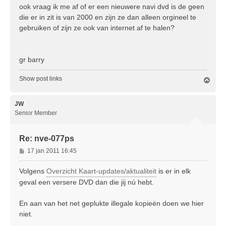
ook vraag ik me af of er een nieuwere navi dvd is de geen
die er in zit is van 2000 en zijn ze dan alleen orgineel te
gebruiken of zijn ze ook van internet af te halen?
gr barry
Show post links
O
m
h
o
JW
o
Senior Member
g
Re: nve-077ps
B
17 jan 2011 16:45
e
r
Volgens
Overzicht Kaart-updates/aktualiteit
is er in elk
i
geval een versere DVD dan die jij nú hebt.
c
h
En aan van het net geplukte illegale kopieën doen we hier
t
niet.