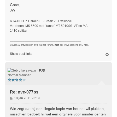
Groet,
JW
RT4-HDD in Citroën C5 Break V6 Exclusive
Voorheen: MS 5500 met 'franse' MT 5010/01-VT en MA
1410 splitter
_______________________________________
Vragen & antwoorden svp via het forum,
niet
per Prive-Bericht of E-Mail.
Show post links
O
m
h
o
PJD
o
g
Normal Member
Re: nve-077ps
B
18 jan 2011 23:19
e
r
Wie zegt dat hij een illegale kopie van het net wil plukken,
i
misschien bedoelt hij wel een orginele voor minder centen
c