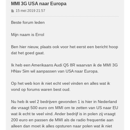
MMI 3G USA naar Europa
B
15 mei 2019 21:57
e
r
Beste forum leden
i
c
Mijn naam is Errol
h
t
Ben hier nieuw, plaats ook voor het eerst een bericht hoop
dat het goed gaat.
Ik heb een Amerikaans Audi Q5 8R waarvan ik de MMI 3G
HNav Sim wil aanpassen van USA naar Europa.
Op het web kon ik niet echt veel vinden en alles wat ik
vond op forums waren best oud.
Nu heb ik wel 2 bedrijven gevonden 1 is hier in Nederland
die vraagt 500 euro om MMI om te zetten van US naar EU
wat ik echt te veel vind. Ander bedrijf is in polen zij vraagt
200 euro en passen de MMI als de radio frequentie aan
alleen dan moet ik alles opsturen naar polen wat ik niet