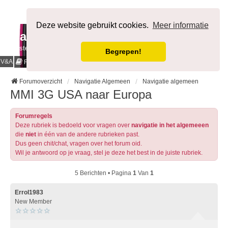
Afmelden
Deze website gebruikt cookies.
Meer informatie
NavigatieForum
Bestemming bereikt.
Begrepen!
V&A
Cookies & Privacy
Regels
Forumoverzicht
Navigatie Algemeen
Navigatie algemeen
MMI 3G USA naar Europa
Forumregels
Deze rubriek is bedoeld voor vragen over
navigatie in het algemeeen
die
niet
in één van de andere rubrieken past.
Dus geen chit/chat, vragen over het forum oid.
Wil je antwoord op je vraag, stel je deze het best in de juiste rubriek.
5 Berichten • Pagina
1
Van
1
Errol1983
New Member