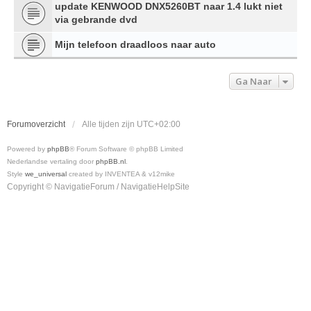
update KENWOOD DNX5260BT naar 1.4 lukt niet
via gebrande dvd
Mijn telefoon draadloos naar auto
Ga Naar
Forumoverzicht
Alle tijden zijn
UTC+02:00
Powered by
phpBB
® Forum Software © phpBB Limited
Nederlandse vertaling door
phpBB.nl
.
Style
we_universal
created by INVENTEA & v12mike
Copyright © NavigatieForum / NavigatieHelpSite