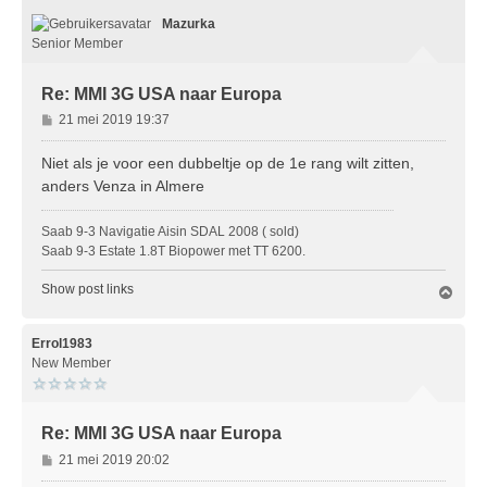
o
Mazurka
o
g
Senior Member
Re: MMI 3G USA naar Europa
B
21 mei 2019 19:37
e
r
Niet als je voor een dubbeltje op de 1e rang wilt zitten,
i
anders Venza in Almere
c
h
Saab 9-3 Navigatie Aisin SDAL 2008 ( sold)
t
Saab 9-3 Estate 1.8T Biopower met TT 6200.
Show post links
O
m
h
o
Errol1983
o
New Member
g
Re: MMI 3G USA naar Europa
B
21 mei 2019 20:02
e