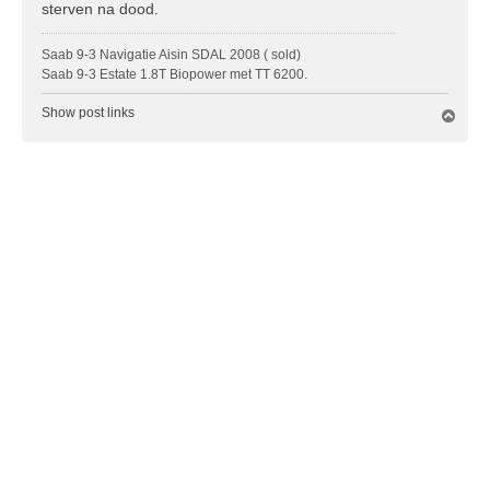
sterven na dood.
c
h
Saab 9-3 Navigatie Aisin SDAL 2008 ( sold)
t
Saab 9-3 Estate 1.8T Biopower met TT 6200.
Show post links
O
m
h
o
o
g