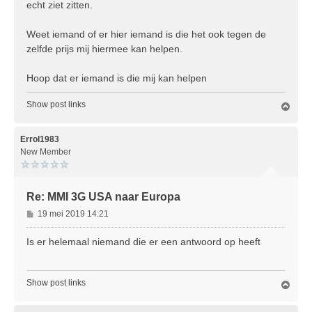
echt ziet zitten.
Weet iemand of er hier iemand is die het ook tegen de
zelfde prijs mij hiermee kan helpen.
Hoop dat er iemand is die mij kan helpen
Show post links
O
m
h
o
Errol1983
o
New Member
g
Re: MMI 3G USA naar Europa
B
19 mei 2019 14:21
e
r
Is er helemaal niemand die er een antwoord op heeft
i
c
h
Show post links
O
t
m
h