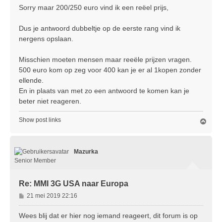
r
Sorry maar 200/250 euro vind ik een reëel prijs,
i
c
Dus je antwoord dubbeltje op de eerste rang vind ik
h
nergens opslaan.
t
Misschien moeten mensen maar reeële prijzen vragen.
500 euro kom op zeg voor 400 kan je er al 1kopen zonder
ellende.
En in plaats van met zo een antwoord te komen kan je
beter niet reageren.
Show post links
O
m
h
o
Mazurka
o
g
Senior Member
Re: MMI 3G USA naar Europa
B
21 mei 2019 22:16
e
r
Wees blij dat er hier nog iemand reageert, dit forum is op
i