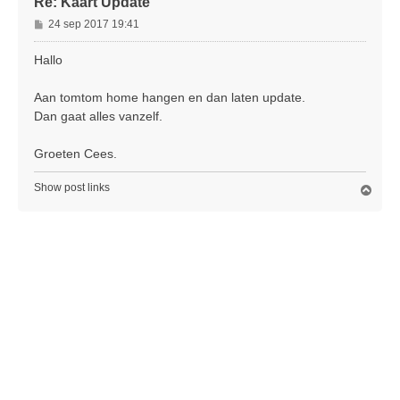
Re: Kaart Update
B
24 sep 2017 19:41
e
r
Hallo
i
c
Aan tomtom home hangen en dan laten update.
h
Dan gaat alles vanzelf.
t
Groeten Cees.
Show post links
O
m
h
o
o
g