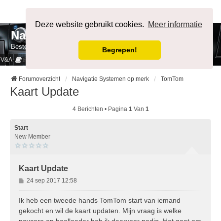
Afmelden
Deze website gebruikt cookies.
Meer informatie
NavigatieForum
Bestemming bereikt.
Begrepen!
V&A
Cookies & Privacy
Regels
Forumoverzicht
Navigatie Systemen op merk
TomTom
Kaart Update
4 Berichten • Pagina
1
Van
1
Start
New Member
Kaart Update
B
24 sep 2017 12:58
e
r
Ik heb een tweede hands TomTom start van iemand
i
gekocht en wil de kaart updaten. Mijn vraag is welke
c
navcore en boolloader heb ik daarvoor nodig. Het gaat om