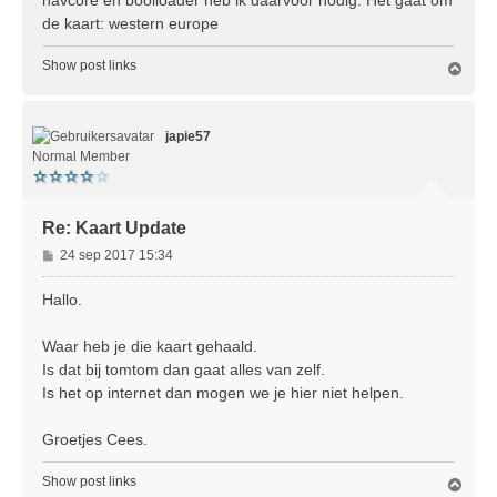
h
de kaart: western europe
t
Show post links
O
m
h
o
japie57
o
g
Normal Member
Re: Kaart Update
B
24 sep 2017 15:34
e
r
Hallo.
i
c
Waar heb je die kaart gehaald.
h
Is dat bij tomtom dan gaat alles van zelf.
t
Is het op internet dan mogen we je hier niet helpen.
Groetjes Cees.
Show post links
O