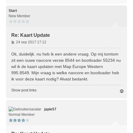
m
h
o
Start
o
New Member
g
Re: Kaart Update
B
24 sep 2017 17:12
e
r
Ok, duidelijk. nu heb ik een andere vraag. Op mij tomtom
i
zit een ouwe navcore versie 8544 en bootloader 55234 nu
c
wil ik de kaart updaten met Map Europe Western
h
995.8549. Mijn vraag is welke navcore en bootloader heb
t
ik voor deze kaart nodig? Alvast bedankt.
Show post links
O
m
h
o
japie57
o
g
Normal Member