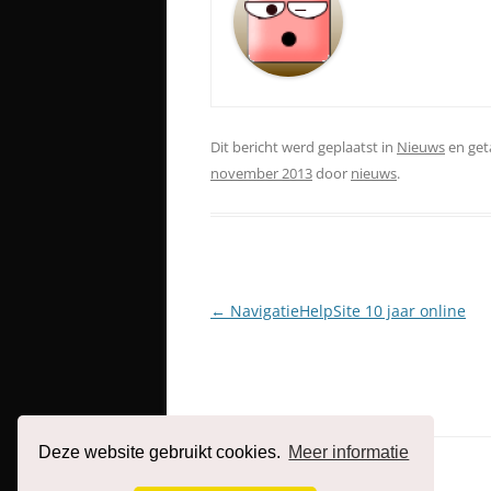
Dit bericht werd geplaatst in
Nieuws
en ge
november 2013
door
nieuws
.
Berichtnavigatie
←
NavigatieHelpSite 10 jaar online
Deze website gebruikt cookies.
Meer informatie
Ondersteund door WordPress