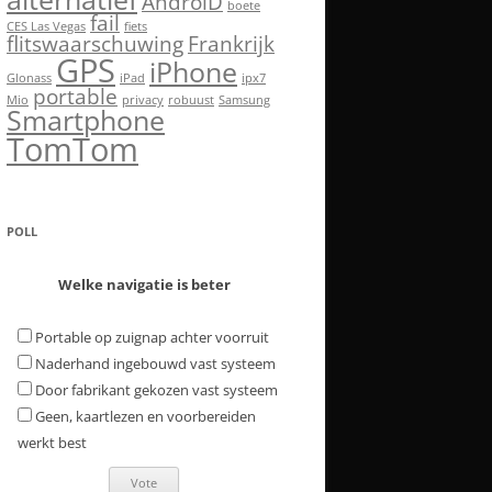
AndroiD
boete
fail
CES Las Vegas
fiets
flitswaarschuwing
Frankrijk
GPS
iPhone
Glonass
iPad
ipx7
portable
Mio
privacy
robuust
Samsung
Smartphone
TomTom
POLL
Welke navigatie is beter
Portable op zuignap achter voorruit
Naderhand ingebouwd vast systeem
Door fabrikant gekozen vast systeem
Geen, kaartlezen en voorbereiden
werkt best