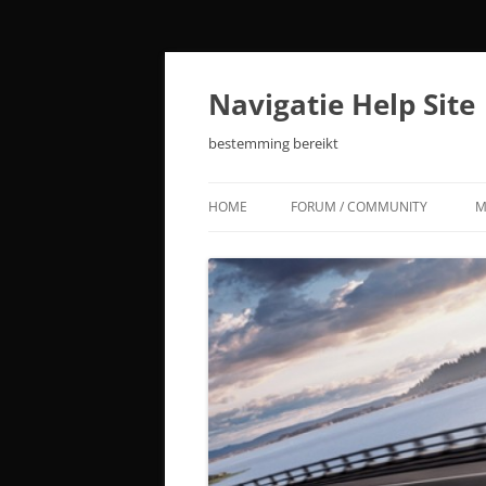
Ga
naar
de
Navigatie Help Site
inhoud
bestemming bereikt
HOME
FORUM / COMMUNITY
M