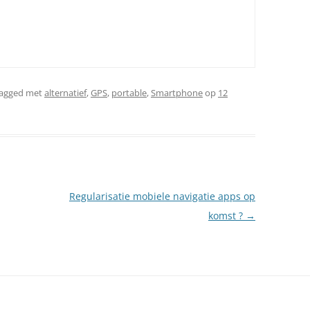
tagged met
alternatief
,
GPS
,
portable
,
Smartphone
op
12
Regularisatie mobiele navigatie apps op
komst ?
→