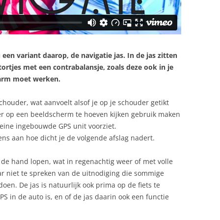
nu een variant daarop, de navigatie jas.
In de jas zitten
ortjes met een contrabalansje, zoals deze ook in je
alarm moet werken.
 schouder, wat aanvoelt alsof je op je schouder getikt
er op een beeldscherm te hoeven kijken gebruik maken
leine ingebouwde GPS unit voorziet.
s aan hoe dicht je de volgende afslag nadert.
n de hand lopen, wat in regenachtig weer of met volle
ar niet te spreken van de uitnodiging die sommige
doen. De jas is natuurlijk ook prima op de fiets te
S in de auto is, en of de jas daarin ook een functie