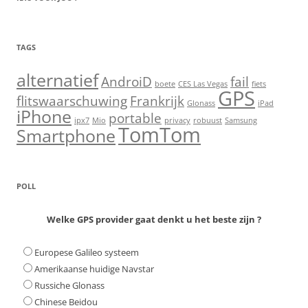
TAGS
alternatief
AndroiD
fail
boete
CES Las Vegas
fiets
GPS
flitswaarschuwing
Frankrijk
Glonass
iPad
iPhone
portable
ipx7
Mio
privacy
robuust
Samsung
TomTom
Smartphone
POLL
Welke GPS provider gaat denkt u het beste zijn ?
Europese Galileo systeem
Amerikaanse huidige Navstar
Russiche Glonass
Chinese Beidou